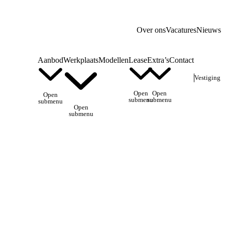
Over ons
Vacatures
Nieuws
Aanbod
Werkplaats
Modellen
Lease
Extra’s
Contact
Vestiging
Open
Open
Open
submenu
submenu
submenu
Open
submenu