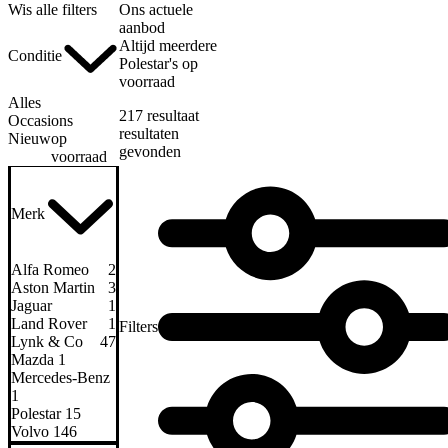
Wis alle filters
Ons actuele
aanbod
Altijd meerdere
Conditie
Polestar's op
voorraad
Alles
217
resultaat
Occasions
resultaten
Nieuw
op
gevonden
voorraad
Merk
Alfa Romeo
2
Aston Martin
3
Jaguar
1
Land Rover
1
Filters
Lynk & Co
47
Mazda
1
Mercedes-Benz
1
Polestar
15
Volvo
146