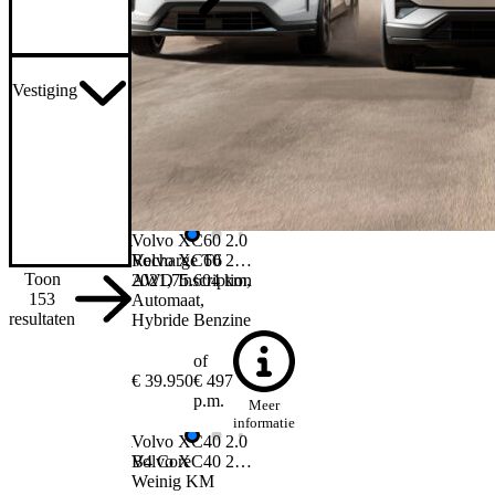
Vestiging
Volvo XC60
2.0
Volvo XC60
Recharge T6
2.0 Recharge T6 AWD Inscription
Toon
2021
AWD Inscription
75.604 km
153
Automaat
resultaten
Hybride Benzine
of
€ 39.950
€ 497
p.m.
Meer
informatie
Volvo XC40
2.0
Volvo XC40
B4 Core
2.0 B4 Core
Weinig KM