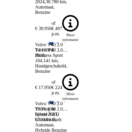
2024
30.780 km
Automaat
Benzine
of
€ 39.950
€ 497
p.m.
Meer
informatie
Volvo V40
2.0
Volvo V40
T4 190PK
2.0 T4 190PK Business Sport
2018
Business Sport
104.141 km
Handgeschakeld
Benzine
of
€ 17.950
€ 224
p.m.
Meer
informatie
Volvo V90
2.0
Volvo V90
T8 Plug-in
2.0 T8 Plug-in hybrid AWD Ultimate Dark
Nieuw
hybrid AWD
2023
67.318 km
Ultimate Dark
Automaat
Hybride Benzine