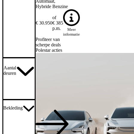
Automaat
Hybride Benzine
of
€ 30.950
€ 385
p.m.
Meer
informatie
Profiteer van
scherpe deals
Polestar acties
Aantal
deuren
Bekleding