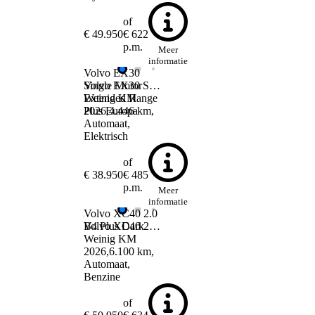
of
€ 49.950
€ 622
p.m.
Meer
informatie
Volvo EX30
Volvo EX30
Single Motor
Single Motor Extended Range Plus Europa
Weinig KM
Extended Range
2026
Plus Europa
4.446 km
Automaat
Elektrisch
of
€ 38.950
€ 485
p.m.
Meer
informatie
Volvo XC40
2.0
Volvo XC40
B4 Plus Dark
2.0 B4 Plus Dark
Weinig KM
2026
6.100 km
Automaat
Benzine
of