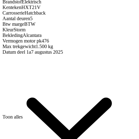
Brandstof
Elektrisch
Kenteken
HXT21V
Carrosserie
Hatchback
Aantal deuren
5
Btw marge
BTW
Kleur
Storm
Bekleding
Alcantara
Vermogen motor pk
476
Max trekgewicht
1.500 kg
Datum deel 1a
7 augustus 2025
Toon alles