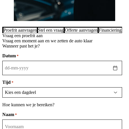
Proefrit aanvragen
Stel een vraag
Offerte aanvragen
Financiering be
Vraag een proefrit aan
Vraag een moment aan en we zetten de auto klaar
Wanneer past het je?
Datum
*
DD
dash
MM
Tijd
*
dash
JJJJ
Hoe kunnen we je bereiken?
Naam
*