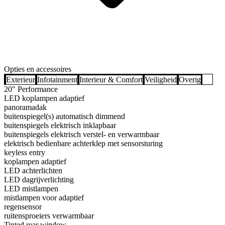
Opties en accessoires
Exterieur
Infotainment
Interieur & Comfort
Veiligheid
Overig
20" Performance
LED koplampen adaptief
panoramadak
buitenspiegel(s) automatisch dimmend
buitenspiegels elektrisch inklapbaar
buitenspiegels elektrisch verstel- en verwarmbaar
elektrisch bedienbare achterklep met sensorsturing
keyless entry
koplampen adaptief
LED achterlichten
LED dagrijverlichting
LED mistlampen
mistlampen voor adaptief
regensensor
ruitensproeiers verwarmbaar
Tinted rear window