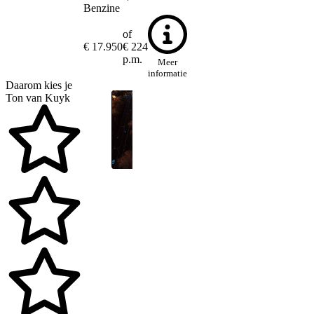
Benzine
of
€ 17.950
€ 224
p.m.
Meer
informatie
Daarom kies je
Ton van Kuyk
Play
Mute
Settings