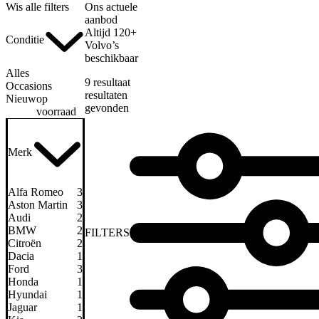
Wis alle filters
Ons actuele
aanbod
Altijd 120+
Conditie
Volvo’s
beschikbaar
Alles
9
resultaat
Occasions
resultaten
Nieuw
op
gevonden
voorraad
Merk
Alfa Romeo
3
Aston Martin
3
Audi
2
BMW
2
FILTERS
Citroën
2
Dacia
1
Ford
3
Honda
1
Hyundai
1
Jaguar
1