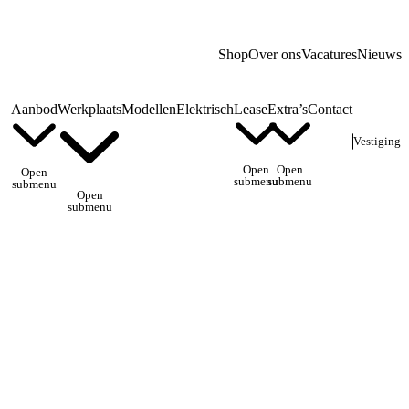
Shop
Over ons
Vacatures
Nieuws
Aanbod
Werkplaats
Modellen
Elektrisch
Lease
Extra’s
Contact
Vestiging
Open
Open
Open
submenu
submenu
submenu
Open
submenu