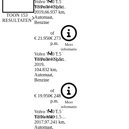
Volvo V40
1.5
Volvo V40
T3 Polar+ Sport
1.5 T3 Polar+ Sport
2019
66.937 km
TOON
153
Automaat
RESULTATEN
Benzine
of
€ 21.950
€ 273
p.m.
Meer
informatie
Volvo V40
1.5
Volvo V40
T3 Polar+ Sport
1.5 T3 Polar+ Sport
2019
104.832 km
Automaat
Benzine
of
€ 19.950
€ 248
p.m.
Meer
informatie
Volvo V40
1.5
Volvo V40
T2 Nordic+
1.5 T2 Nordic+
2017
97.241 km
Automaat