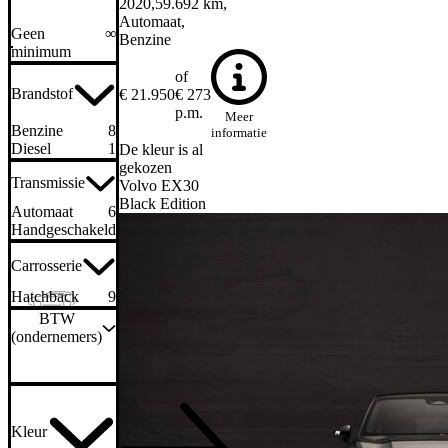
2020
59.692 km
Automaat
Geen
∞
Benzine
minimum
of
Brandstof
€ 21.950
€ 273
p.m.
Meer
Benzine
8
informatie
Diesel
1
De kleur is al
gekozen
Transmissie
Volvo EX30
Black Edition
Automaat
6
Handgeschakeld
3
Carrosserie
Hatchback
9
BTW
(ondernemers)
Kleur