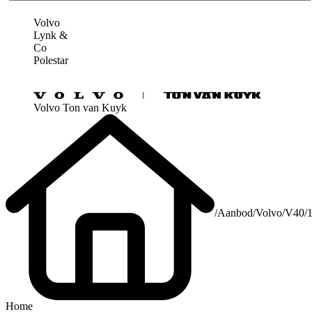
Volvo
Lynk &
Co
Polestar
Volvo Ton van Kuyk
/
Aanbod
/
Volvo
/
V40
/
Home