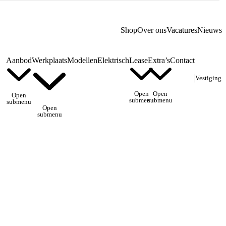
Shop
Over ons
Vacatures
Nieuws
Aanbod
Werkplaats
Modellen
Elektrisch
Lease
Extra’s
Contact
Vestiging
Open
Open
Open
submenu
submenu
submenu
Open
submenu