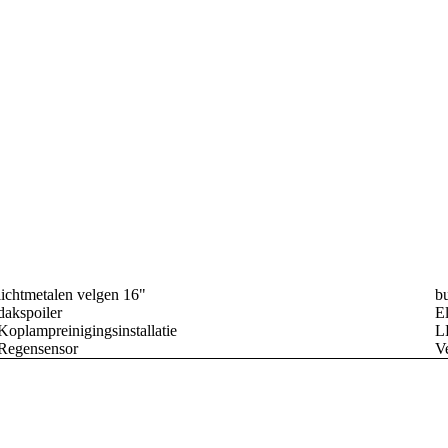
lichtmetalen velgen 16"
bu
dakspoiler
El
Koplampreinigingsinstallatie
L
Regensensor
V