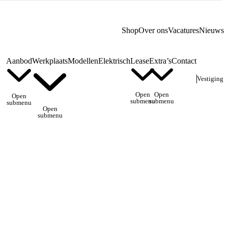
Shop
Over ons
Vacatures
Nieuws
Aanbod
Werkplaats
Modellen
Elektrisch
Lease
Extra’s
Contact
Vestiging
Open
Open
Open
submenu
submenu
submenu
Open
submenu