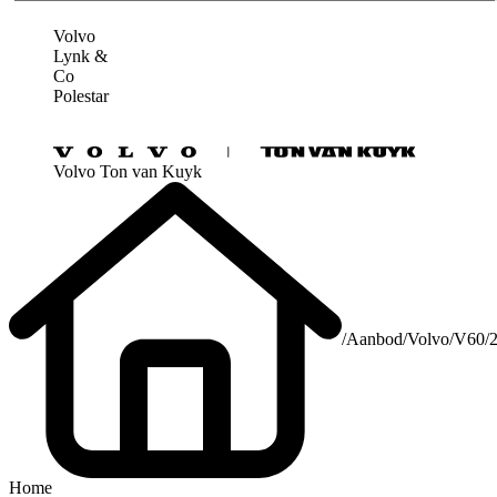
Volvo
Lynk &
Co
Polestar
Volvo Ton van Kuyk
/
Aanbod
/
Volvo
/
V60
/
Home