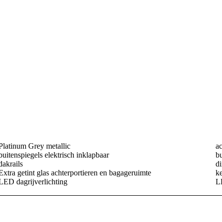
Platinum Grey metallic
a
buitenspiegels elektrisch inklapbaar
bu
dakrails
di
Extra getint glas achterportieren en bagageruimte
ke
LED dagrijverlichting
L