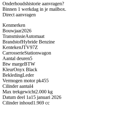
Onderhoudshistorie aanvragen?
Binnen 1 werkdag in je mailbox.
Direct aanvragen
Kenmerken
Bouwjaar
2026
Transmissie
Automaat
Brandstof
Hybride Benzine
Kenteken
JTV97Z
Carrosserie
Stationwagon
Aantal deuren
5
Btw marge
BTW
Kleur
Onyx Black
Bekleding
Leder
Vermogen motor pk
455
Cilinder aantal
4
Max trekgewicht
2.000 kg
Datum deel 1a
15 januari 2026
Cilinder inhoud
1.969 cc