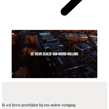
Play
Mute
Settings
Proefrit aanvragen
Stel een vraag
Offerte aanvragen
Financiering be
Vraag een proefrit aan
Vraag een moment aan en we zetten de auto klaar
Deze auto staat bij vestiging Hoorn
Ik wil liever proefrijden bij een andere vestiging