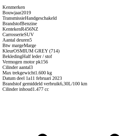
Kenmerken
Bouwjaar
2019
Transmissie
Handgeschakeld
Brandstof
Benzine
Kenteken
R456NZ
Carrosserie
SUV
Aantal deuren
5
Btw marge
Marge
Kleur
OSMIUM GREY (714)
Bekleding
Half leder / stof
Vermogen motor pk
156
Cilinder aantal
3
Max trekgewicht
1.600 kg
Datum deel 1a
11 februari 2023
Brandstof gemiddeld verbruik
6,30L/100 km
Cilinder inhoud
1.477 cc