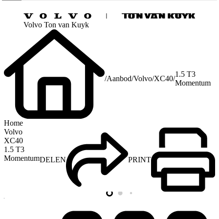
Volvo Ton van Kuyk
1.5 T3
/
Aanbod
/
Volvo
/
XC40
/
Momentum
Home
Volvo
XC40
1.5 T3
Momentum
DELEN
PRINT