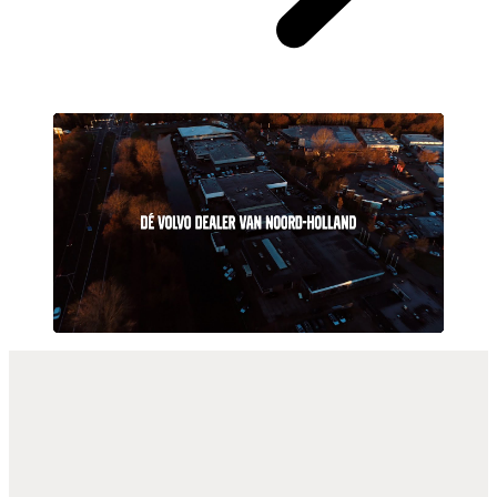
Play
Mute
Settings
Onze toekomst is elektrisch
Meld je aan voor onze nieuwsbrief en ontvang het laatste nieuws
direct in je mailbox.