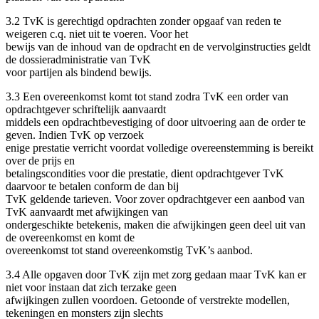
3.2 TvK is gerechtigd opdrachten zonder opgaaf van reden te
weigeren c.q. niet uit te voeren. Voor het
bewijs van de inhoud van de opdracht en de vervolginstructies geldt
de dossieradministratie van TvK
voor partijen als bindend bewijs.
3.3 Een overeenkomst komt tot stand zodra TvK een order van
opdrachtgever schriftelijk aanvaardt
middels een opdrachtbevestiging of door uitvoering aan de order te
geven. Indien TvK op verzoek
enige prestatie verricht voordat volledige overeenstemming is bereikt
over de prijs en
betalingscondities voor die prestatie, dient opdrachtgever TvK
daarvoor te betalen conform de dan bij
TvK geldende tarieven. Voor zover opdrachtgever een aanbod van
TvK aanvaardt met afwijkingen van
ondergeschikte betekenis, maken die afwijkingen geen deel uit van
de overeenkomst en komt de
overeenkomst tot stand overeenkomstig TvK’s aanbod.
3.4 Alle opgaven door TvK zijn met zorg gedaan maar TvK kan er
niet voor instaan dat zich terzake geen
afwijkingen zullen voordoen. Getoonde of verstrekte modellen,
tekeningen en monsters zijn slechts