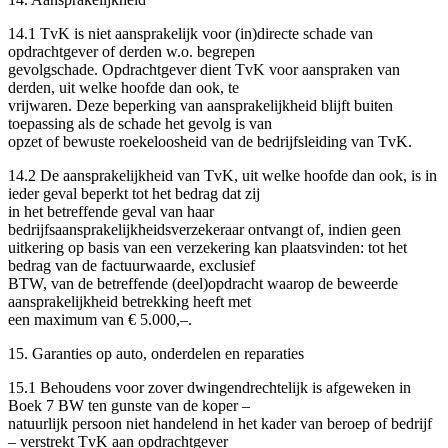
14.1 TvK is niet aansprakelijk voor (in)directe schade van
opdrachtgever of derden w.o. begrepen
gevolgschade. Opdrachtgever dient TvK voor aanspraken van
derden, uit welke hoofde dan ook, te
vrijwaren. Deze beperking van aansprakelijkheid blijft buiten
toepassing als de schade het gevolg is van
opzet of bewuste roekeloosheid van de bedrijfsleiding van TvK.
14.2 De aansprakelijkheid van TvK, uit welke hoofde dan ook, is in
ieder geval beperkt tot het bedrag dat zij
in het betreffende geval van haar
bedrijfsaansprakelijkheidsverzekeraar ontvangt of, indien geen
uitkering op basis van een verzekering kan plaatsvinden: tot het
bedrag van de factuurwaarde, exclusief
BTW, van de betreffende (deel)opdracht waarop de beweerde
aansprakelijkheid betrekking heeft met
een maximum van € 5.000,–.
15. Garanties op auto, onderdelen en reparaties
15.1 Behoudens voor zover dwingendrechtelijk is afgeweken in
Boek 7 BW ten gunste van de koper –
natuurlijk persoon niet handelend in het kader van beroep of bedrijf
– verstrekt TvK aan opdrachtgever