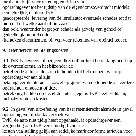
inruilauto blijft voor rekening en risico van
opdrachtgever tot het tijdstip van de eigendomsoverdracht middels
een feitelijke, en door TvK
geaccepteerde, levering van de inruilauto; eventuele schades tot dat
moment uit welke aard of oorzaak
dan ook, waaronder begrepen schade als gevolg van geheel of
gedeeltelijk ontbrekende
(kenteken)documenten, blijven voor rekening van opdrachtgever.
9. Retentierecht en Stallingskosten
9.1 TvK is bevoegd al hetgeen direct of indirect betrekking heeft op
de overeenkomst, in het bijzonder de
betreffende auto, onder zich te houden tot het moment waarop
opdrachtgever aan al zijn
betalingsverplichtingen – zowel op grond van de lopende als eerdere
opdrachten ongeacht of deze
betrekking hadden op dezelfde auto – jegens TvK heeft voldaan,
inclusief rente en kosten.
9.2. In geval van uitoefening van haar retentierecht alsmede in geval
opdrachtgever ondanks verzoek van
TvK, de auto niet tijdig heeft opgehaald, is opdrachtgever een
vergoeding aan TvK verschuldigd voor de
kosten van stalling gelijk aan redelijke marktconforme tarieven voor