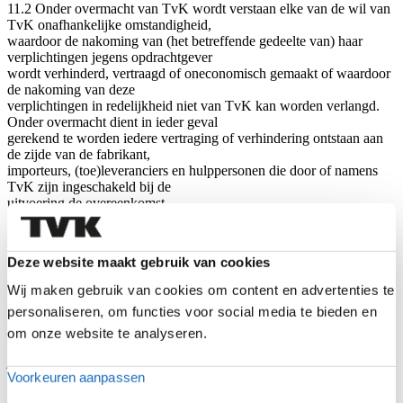
11.2 Onder overmacht van TvK wordt verstaan elke van de wil van
TvK onafhankelijke omstandigheid,
waardoor de nakoming van (het betreffende gedeelte van) haar
verplichtingen jegens opdrachtgever
wordt verhinderd, vertraagd of oneconomisch gemaakt of waardoor
de nakoming van deze
verplichtingen in redelijkheid niet van TvK kan worden verlangd.
Onder overmacht dient in ieder geval
gerekend te worden iedere vertraging of verhindering ontstaan aan
de zijde van de fabrikant,
importeurs, (toe)leveranciers en hulppersonen die door of namens
TvK zijn ingeschakeld bij de
uitvoering de overeenkomst.
12. Reclames
Deze website maakt gebruik van cookies
12.1 Reclames inzake gebreken aan het geleverde dienen uiterlijk bij
aflevering van de auto, althans binnen
Wij maken gebruik van cookies om content en advertenties te
24 uur nadat deze gebreken redelijkerwijs geconstateerd konden
personaliseren, om functies voor social media te bieden en
worden, schriftelijk aan TvK te worden
meegedeeld. Opdrachtgever heeft geen recht op reclame als hij zijn
om onze website te analyseren.
verplichtingen uit de overeenkomst
jegens TvK niet is nagekomen.
Voorkeuren aanpassen
12.2 Indien tijdig, juist en gegrond is gereclameerd, heeft TvK de