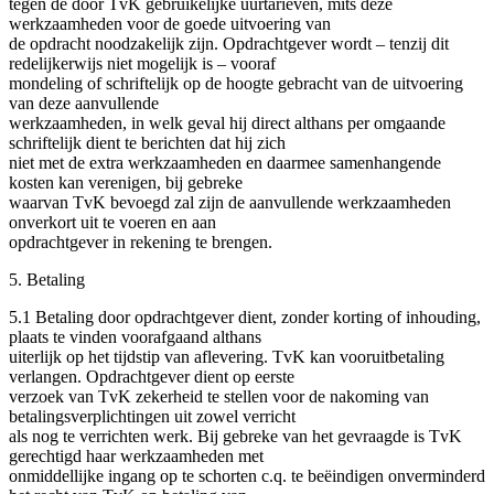
tegen de door TvK gebruikelijke uurtarieven, mits deze
werkzaamheden voor de goede uitvoering van
de opdracht noodzakelijk zijn. Opdrachtgever wordt – tenzij dit
redelijkerwijs niet mogelijk is – vooraf
mondeling of schriftelijk op de hoogte gebracht van de uitvoering
van deze aanvullende
werkzaamheden, in welk geval hij direct althans per omgaande
schriftelijk dient te berichten dat hij zich
niet met de extra werkzaamheden en daarmee samenhangende
kosten kan verenigen, bij gebreke
waarvan TvK bevoegd zal zijn de aanvullende werkzaamheden
onverkort uit te voeren en aan
opdrachtgever in rekening te brengen.
5. Betaling
5.1 Betaling door opdrachtgever dient, zonder korting of inhouding,
plaats te vinden voorafgaand althans
uiterlijk op het tijdstip van aflevering. TvK kan vooruitbetaling
verlangen. Opdrachtgever dient op eerste
verzoek van TvK zekerheid te stellen voor de nakoming van
betalingsverplichtingen uit zowel verricht
als nog te verrichten werk. Bij gebreke van het gevraagde is TvK
gerechtigd haar werkzaamheden met
onmiddellijke ingang op te schorten c.q. te beëindigen onverminderd