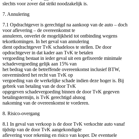
slechts voor zover dat strikt noodzakelijk is.
7. Annulering
7.1 Opdrachtgever is gerechtigd na aankoop van de auto – doch
voor aflevering – de overeenkomst te
annuleren, onverlet de mogelijkheid tot ontbinding wegens
tekortkomingen. In het geval van annulering
dient opdrachtgever TvK schadeloos te stellen. De door
opdrachtgever in dat kader aan TvK te betalen
vergoeding bestaat in ieder geval uit een gefixeerde minimale
schadevergoeding gelijk aan 15% van
het bedrag van de betreffende overeenkomst inclusief BTW,
onverminderd het recht van TvK op
vergoeding van de werkelijke schade indien deze hoger is. Bij
gebrek van betaling van de door TvK
opgegeven schadevergoeding binnen de door TvK gegeven
betalingstermijn, is TvK gerechtigd alsnog
nakoming van de overeenkomst te vorderen.
8. Risico-overgang
8.1 In geval van verkoop is de door TvK verkochte auto vanaf
tijdstip van de door TvK aangekondigde
aflevering voor rekening en risico van koper. De eventuele