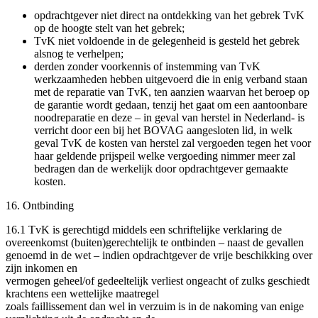
opdrachtgever niet direct na ontdekking van het gebrek TvK
op de hoogte stelt van het gebrek;
TvK niet voldoende in de gelegenheid is gesteld het gebrek
alsnog te verhelpen;
derden zonder voorkennis of instemming van TvK
werkzaamheden hebben uitgevoerd die in enig verband staan
met de reparatie van TvK, ten aanzien waarvan het beroep op
de garantie wordt gedaan, tenzij het gaat om een aantoonbare
noodreparatie en deze – in geval van herstel in Nederland- is
verricht door een bij het BOVAG aangesloten lid, in welk
geval TvK de kosten van herstel zal vergoeden tegen het voor
haar geldende prijspeil welke vergoeding nimmer meer zal
bedragen dan de werkelijk door opdrachtgever gemaakte
kosten.
16. Ontbinding
16.1 TvK is gerechtigd middels een schriftelijke verklaring de
overeenkomst (buiten)gerechtelijk te ontbinden – naast de gevallen
genoemd in de wet – indien opdrachtgever de vrije beschikking over
zijn inkomen en
vermogen geheel/of gedeeltelijk verliest ongeacht of zulks geschiedt
krachtens een wettelijke maatregel
zoals faillissement dan wel in verzuim is in de nakoming van enige