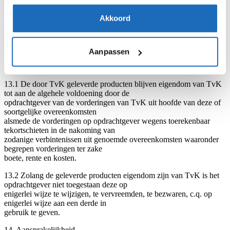
keus het gebrek te herstellen dan wel het
overeengekomene alsnog te leveren hetzij een korting op de prijs te
Akkoord
geven. Door voldoening aan een
van deze prestaties binnen redelijke termijn is TvK gekweten van
haar verplichtingen en is zij geen
schadevergoeding verschuldigd.
Aanpassen
13. Eigendomsvoorbehoud
13.1 De door TvK geleverde producten blijven eigendom van TvK
tot aan de algehele voldoening door de
opdrachtgever van de vorderingen van TvK uit hoofde van deze of
soortgelijke overeenkomsten
alsmede de vorderingen op opdrachtgever wegens toerekenbaar
tekortschieten in de nakoming van
zodanige verbintenissen uit genoemde overeenkomsten waaronder
begrepen vorderingen ter zake
boete, rente en kosten.
13.2 Zolang de geleverde producten eigendom zijn van TvK is het
opdrachtgever niet toegestaan deze op
enigerlei wijze te wijzigen, te vervreemden, te bezwaren, c.q. op
enigerlei wijze aan een derde in
gebruik te geven.
14. Aansprakelijkheid