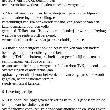
het recht van TvK op betaling van
reeds verrichtte werkzaamheden en schadevergoeding.
5.2 Na het verstrijken van de betalingstermijn is opdrachtgever,
zonder nadere ingebrekestelling, een rente
verschuldigd van 1% per kalendermaand, een gedeelte van een
kalendermaand voor een volle
gerekend. Telkens na afloop van een kalenderjaar wordt het bedrag
waarover de rente wordt berekend,
vermeerderd met de over dat jaar verschuldigde rente.
5.3 Indien opdrachtgever ook na het verstrijken van een nadere
betalingstermijn niet volledig heeft betaald
dient hij TvK alle buitengerechtelijke en gerechtelijke kosten met
een minimum van 15% over het
restant factuurbedrag, te vergoeden. Indien door TvK, uit coulance-
overwegingen of anderszins, aan
opdrachtgever uitstel voor het verrichten van enige prestatie wordt
gegeven, heeft de nieuwe termijn
steeds een fataal karakter.
6. Leveringstermijn
6.1 De door TvK opgegeven afleveringstermijn is gebaseerd op de
ten tijde van het sluiten van de
overeenkomst voor TvK geldende omstandigheden en, voor zover