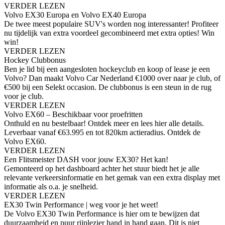
VERDER LEZEN
Volvo EX30 Europa en Volvo EX40 Europa
De twee meest populaire SUV's worden nog interessanter! Profiteer
nu tijdelijk van extra voordeel gecombineerd met extra opties! Win
win!
VERDER LEZEN
Hockey Clubbonus
Ben je lid bij een aangesloten hockeyclub en koop of lease je een
Volvo? Dan maakt Volvo Car Nederland €1000 over naar je club, of
€500 bij een Selekt occasion. De clubbonus is een steun in de rug
voor je club.
VERDER LEZEN
Volvo EX60 – Beschikbaar voor proefritten
Onthuld en nu bestelbaar! Ontdek meer en lees hier alle details.
Leverbaar vanaf €63.995 en tot 820km actieradius. Ontdek de
Volvo EX60.
VERDER LEZEN
Een Flitsmeister DASH voor jouw EX30? Het kan!
Gemonteerd op het dashboard achter het stuur biedt het je alle
relevante verkeersinformatie en het gemak van een extra display met
informatie als o.a. je snelheid.
VERDER LEZEN
EX30 Twin Performance | weg voor je het weet!
De Volvo EX30 Twin Performance is hier om te bewijzen dat
duurzaamheid en puur rijplezier hand in hand gaan. Dit is niet