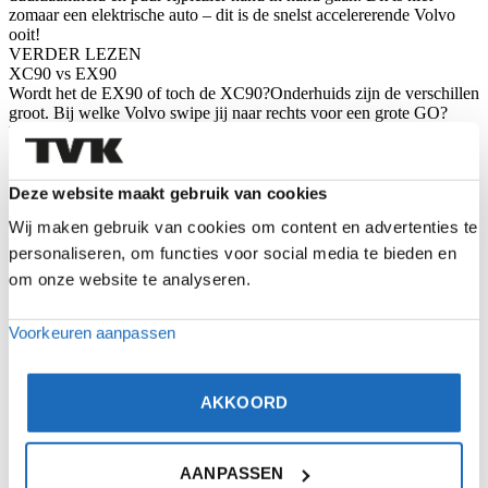
zomaar een elektrische auto – dit is de snelst accelererende Volvo
ooit!
VERDER LEZEN
XC90 vs EX90
Wordt het de EX90 of toch de XC90?Onderhuids zijn de verschillen
groot. Bij welke Volvo swipe jij naar rechts voor een grote GO?
VERDER LEZEN
Volvo EC40 en Volvo EX40. Nieuwe modelnamen.
Nieuwe modelnamen: Volvo EC40 en Volvo EX40. Ook deze
modellen sluiten nu naadloos aan op de andere volledig elektrische
Deze website maakt gebruik van cookies
modellen.
Wij maken gebruik van cookies om content en advertenties te
VERDER LEZEN
De mooiste Volvo-cadeautjes voor onder de boom
personaliseren, om functies voor social media te bieden en
Geen idee wat je je vriendin, je broer of je zelfs je kind cadeau moet
om onze website te analyseren.
geven? Wij hebben een lijstje met mooie cadeautips.
VERDER LEZEN
Voorkeuren aanpassen
AKKOORD
AANPASSEN