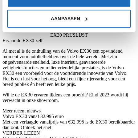
Naast de snelheid en innovatieve eigenschappen, is de prijs van de
Volvo EX30 ook onderscheidend ten opzichte van zijn voorgangers.
Deze auto is al beschikbaar vanaf € 36.795 incl. btw.
AANPASSEN
Je kunt de EX30
leasen
of
kopen
.
EX30 PRIJSLIJST
Ervaar de EX30 zelf
Al met al is de onthulling van de Volvo EX30 een opwindend
moment voor autoliefhebbers over de hele wereld. Met zijn
ongeëvenaarde snelheid, luxe interieur, geavanceerde
veiligheidsfuncties en milieuvriendelijke prestaties, is de Volvo
EX30 een voorbeeld voor de voortdurende innovatie van Volvo.
Het is een lust voor het oog, biedt een fijne rijervaring voor een
breed publiek én heeft een leuke prijs.
Wil je de EX30 ervaren tijdens een proefrit? Eind 2023 wordt hij
verwacht in onze showroom.
Meer recent nieuws
Volvo EX30 vanaf 32.995 euro
Met een verlaagde vanafprijs van €32.995 is de EX30 bereikbaarder
dan ooit. Ontdek het snel!
VERDER LEZEN