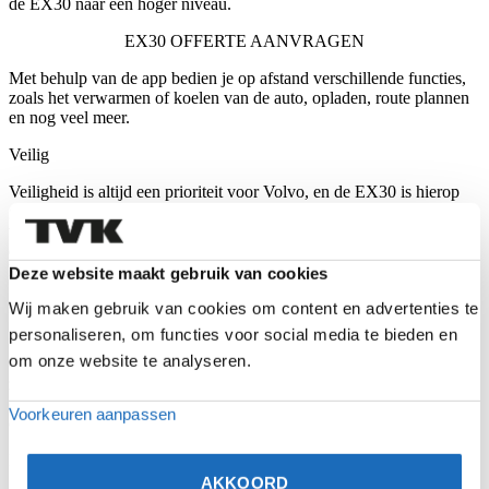
de EX30 naar een hoger niveau.
EX30 OFFERTE AANVRAGEN
Met behulp van de app bedien je op afstand verschillende functies,
zoals het verwarmen of koelen van de auto, opladen, route plannen
en nog veel meer.
Veilig
Veiligheid is altijd een prioriteit voor Volvo, en de EX30 is hierop
geen uitzondering. De auto is uitgerust met meerdere
veiligheidsvoorzieningen zoals automatische remmen,
dodehoekwaarschuwing en adaptieve cruise control. Deze functies
helpen bij het minimaliseren van risico’s op de weg.
Deze website maakt gebruik van cookies
Wij maken gebruik van cookies om content en advertenties te
Milieuvriendelijk
personaliseren, om functies voor social media te bieden en
Volvo werkt al jaren aan de duurzaamheid van het merk. De
om onze website te analyseren.
efficiënte motor levert niet alleen indrukwekkende prestaties, maar
zorgt ook voor lager brandstofverbruik en minder schadelijke
emissies. Op deze manier combineert de Volvo EX30 kracht en
Voorkeuren aanpassen
duurzaamheid.
De prijs van de Volvo EX30
AKKOORD