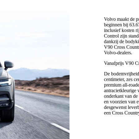
Volvo maakt de p
beginnen bij 63.
inclusief kosten 
Control zijn stand
dankzij de bodyki
V90 Cross Country
Volvo-dealers.
Vanafprijs V90 C
De bodemvrijheid
centimeter, zes c
premium all-roade
antracietkleurige 
onderkant van de 
en voorzien van ee
desgewenst leverb
een Cross Countr