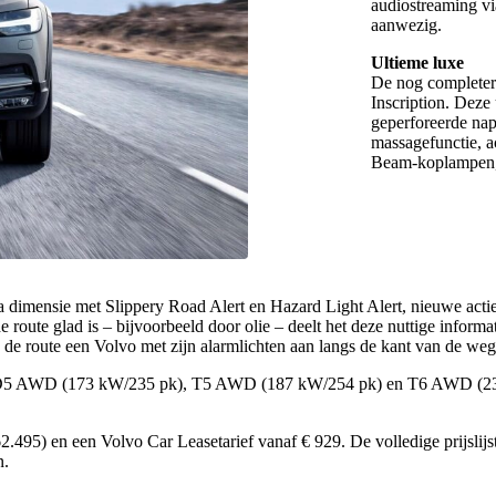
audiostreaming vi
aanwezig.
Ultieme luxe
De nog completere
Inscription. Deze
geperforeerde nap
massagefunctie, a
Beam-koplampen, 
a dimensie met Slippery Road Alert en Hazard Light Alert, nieuwe acti
route glad is – bijvoorbeeld door olie – deelt het deze nuttige informa
 de route een Volvo met zijn alarmlichten aan langs de kant van de weg
 D5 AWD (173 kW/235 pk), T5 AWD (187 kW/254 pk) en T6 AWD (235
.495) en een Volvo Car Leasetarief vanaf € 929. De volledige prijslij
n.