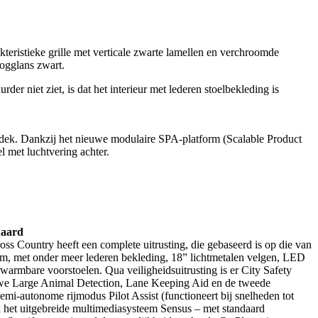
eristieke grille met verticale zwarte lamellen en verchroomde
oogglans zwart.
der niet ziet, is dat het interieur met lederen stoelbekleding is
egdek. Dankzij het nieuwe modulaire SPA-platform (Scalable Product
l met luchtvering achter.
daard
s Country heeft een complete uitrusting, die gebaseerd is op die van
 met onder meer lederen bekleding, 18” lichtmetalen velgen, LED
armbare voorstoelen. Qua veiligheidsuitrusting is er City Safety
euwe Large Animal Detection, Lane Keeping Aid en de tweede
emi-autonome rijmodus Pilot Assist (functioneert bij snelheden tot
het uitgebreide multimediasysteem Sensus – met standaard