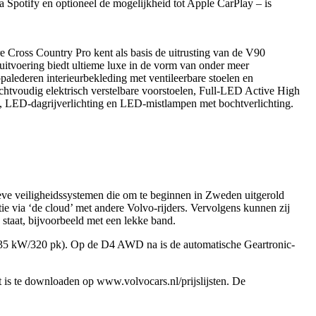
a Spotify en optioneel de mogelijkheid tot Apple CarPlay – is
 Cross Country Pro kent als basis de uitrusting van de V90
 uitvoering biedt ultieme luxe in de vorm van onder meer
palederen interieurbekleding met ventileerbare stoelen en
chtvoudig elektrisch verstelbare voorstoelen, Full-LED Active High
LED-dagrijverlichting en LED-mistlampen met bochtverlichting.
eve veiligheidssystemen die om te beginnen in Zweden uitgerold
tie via ‘de cloud’ met andere Volvo-rijders. Vervolgens kunnen zij
 staat, bijvoorbeeld met een lekke band.
 kW/320 pk). Op de D4 AWD na is de automatische Geartronic-
st is te downloaden op
www.volvocars.nl/prijslijsten
. De