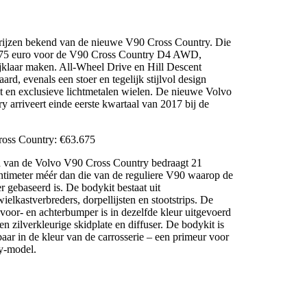
rijzen bekend van de nieuwe V90 Cross Country. Die
675 euro voor de V90 Cross Country D4 AWD,
rijklaar maken. All-Wheel Drive en Hill Descent
aard, evenals een stoer en tegelijk stijlvol design
t en exclusieve lichtmetalen wielen. De nieuwe Volvo
 arriveert einde eerste kwartaal van 2017 bij de
ross Country: €63.675
 van de Volvo V90 Cross Country bedraagt 21
entimeter méér dan die van de reguliere V90 waarop de
r gebaseerd is. De bodykit bestaat uit
wielkastverbreders, dorpellijsten en stootstrips. De
voor- en achterbumper is in dezelfde kleur uitgevoerd
n zilverkleurige skidplate en diffuser. De bodykit is
aar in de kleur van de carrosserie – een primeur voor
y-model.