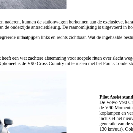
n naderen, kunnen de stationwagon herkennen aan de exclusieve, karakt
 aan de onderzijde antracietkleurig. De raamomlijsting is uitgevoerd in h
reerde uitlaatpijpen links en rechts zichtbaar. Wat de ingehaalde bestuur
t heeft een wat zachtere afstemming voor soepele ritten over slecht w
Optioneel is de V90 Cross Country uit te rusten met het Four-C-onderste
Pilot Assist stan
De Volvo V90 Cros
de V90 Momentum,
koplampen en verw
inclusief het ni
generatie van de s
130 km/uur). Ook 