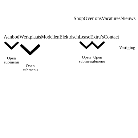
Shop
Over ons
Vacatures
Nieuws
Aanbod
Werkplaats
Modellen
Elektrisch
Lease
Extra’s
Contact
Vestiging
Open
Open
Open
submenu
submenu
submenu
Open
submenu