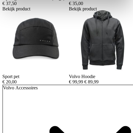
€
37,50
€
35,00
Bekijk product
Bekijk product
Sport pet
Volvo Hoodie
Oorspronkelijke
Huidige
€
20,00
€
99,99
€
89,99
prijs
prijs
Volvo Accessoires
was:
is:
€ 99,99.
€ 89,99.