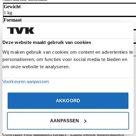
Gewicht
1 kg
Formaat
54 × 67 × 30 mm
Kleur
Zwart
Deze website maakt gebruik van cookies
Volvo Parts System no.
Wij maken gebruik van cookies om content en advertenties te
32251595
personaliseren, om functies voor social media te bieden en
Gerelateerde producten
Bekijk product
Bekijk product
om onze website te analyseren.
Voorkeuren aanpassen
AKKOORD
AANPASSEN
Opbergtas voor laadkabel (beige)
Eland Moose knuffelkussen