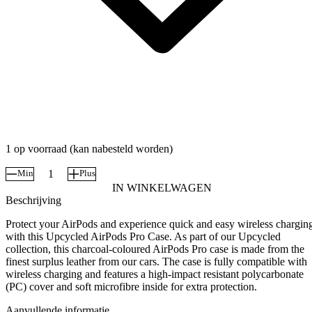
1 op voorraad (kan nabesteld worden)
Min
Plus
Airpods
IN WINKELWAGEN
Pro
Beschrijving
Case
aantal
Protect your AirPods and experience quick and easy wireless chargin
with this Upcycled AirPods Pro Case. As part of our Upcycled
collection, this charcoal-coloured AirPods Pro case is made from the
finest surplus leather from our cars. The case is fully compatible with
wireless charging and features a high-impact resistant polycarbonate
(PC) cover and soft microfibre inside for extra protection.
Aanvullende informatie