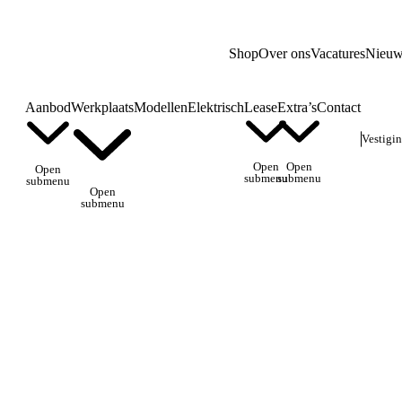
Shop
Over ons
Vacatures
Nieuw
Aanbod
Werkplaats
Modellen
Elektrisch
Lease
Extra’s
Contact
Vestigi
Open
Open
Open
submenu
submenu
submenu
Open
submenu