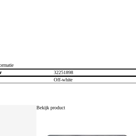
ormatie
r
32251898
Off-white
Bekijk product