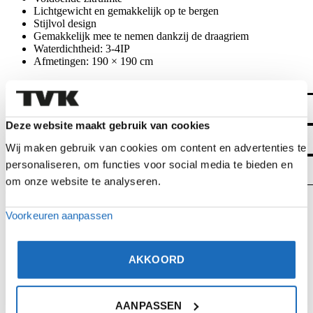
Lichtgewicht en gemakkelijk op te bergen
Stijlvol design
Gemakkelijk mee te nemen dankzij de draagriem
Waterdichtheid: 3-4IP
Afmetingen: 190 × 190 cm
Aanvullende informatie
Kleur
Beige
Deze website maakt gebruik van cookies
Formaat
190×190 cm
Wij maken gebruik van cookies om content en advertenties te
Artikelnummer
personaliseren, om functies voor social media te bieden en
32251887
om onze website te analyseren.
Gerelateerde producten
Bekijk product
Bekijk product
Voorkeuren aanpassen
AKKOORD
AANPASSEN