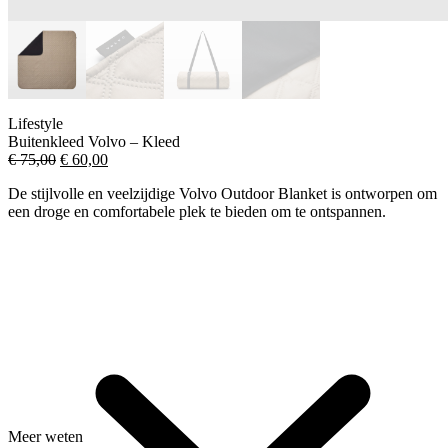
Lifestyle
Buitenkleed Volvo – Kleed
Oorspronkelijke
Huidige
€
75,00
€
60,00
prijs
prijs
De stijlvolle en veelzijdige Volvo Outdoor Blanket is ontworpen om
was:
is:
een ​​droge en comfortabele plek te bieden om te ontspannen.
€ 75,00.
€ 60,00.
Meer weten