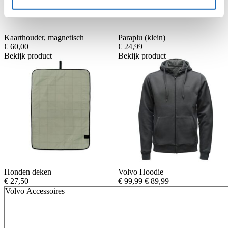
Kaarthouder, magnetisch
Paraplu (klein)
€
60,00
€
24,99
Bekijk product
Bekijk product
Honden deken
Volvo Hoodie
Oorspronkelijke
Huidige
€
27,50
€
99,99
€
89,99
prijs
prijs
Volvo Accessoires
was:
is:
€ 99,99.
€ 89,99.