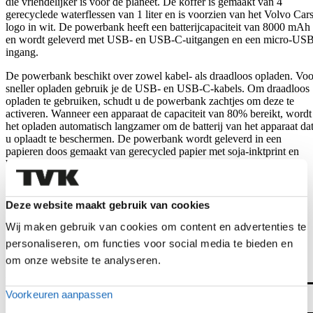
die vriendelijker is voor de planeet. De koffer is gemaakt van 4
gerecyclede waterflessen van 1 liter en is voorzien van het Volvo Cars
logo in wit. De powerbank heeft een batterijcapaciteit van 8000 mAh
en wordt geleverd met USB- en USB-C-uitgangen en een micro-USB
ingang.
De powerbank beschikt over zowel kabel- als draadloos opladen. Voo
sneller opladen gebruik je de USB- en USB-C-kabels. Om draadloos
opladen te gebruiken, schudt u de powerbank zachtjes om deze te
activeren. Wanneer een apparaat de capaciteit van 80% bereikt, wordt
het opladen automatisch langzamer om de batterij van het apparaat da
u oplaadt te beschermen. De powerbank wordt geleverd in een
papieren doos gemaakt van gerecycled papier met soja-inktprint en
bevat een gebruikershandleiding en een USB-oplaadkabel.
Kleur: Zwart/Grijs
Afmeting: 147x74x19mm
Deze website maakt gebruik van cookies
Certificering: CE (VK heeft vergelijkbare eisen als CE), ROHS,
MSDS
Wij maken gebruik van cookies om content en advertenties te
8000mAh 5W.
personaliseren, om functies voor social media te bieden en
Ingang/uitgang 5V/2A
om onze website te analyseren.
Aanvullende informatie
Afmetingen
Voorkeuren aanpassen
147 × 74 × 19 cm