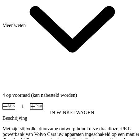
Meer weten
4 op voorraad (kan nabesteld worden)
Min
Plus
Power
IN WINKELWAGEN
Bank
Beschrijving
aantal
Met zijn stijlvolle, duurzame ontwerp houdt deze draadloze rPET-
powerbank van Volvo Cars uw apparaten ingeschakeld op een manie