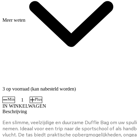
Meer weten
3 op voorraad (kan nabesteld worden)
Min
Plus
Volvo
IN WINKELWAGEN
Weekendtas
Beschrijving
aantal
Een slimme, veelzijdige en duurzame Duffle Bag om uw spull
nemen. Ideaal voor een trip naar de sportschool of als hand
vlucht. De tas biedt praktische opbergmogelijkheden, onge