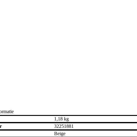
ormatie
1,18 kg
r
32251881
Beige