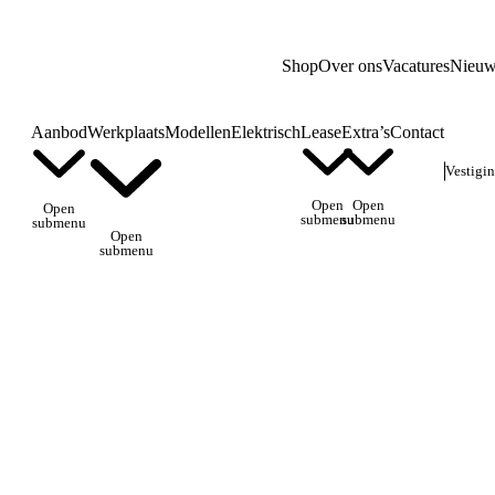
Shop
Over ons
Vacatures
Nieuw
Aanbod
Werkplaats
Modellen
Elektrisch
Lease
Extra’s
Contact
Vestigi
Open
Open
Open
submenu
submenu
submenu
Open
submenu