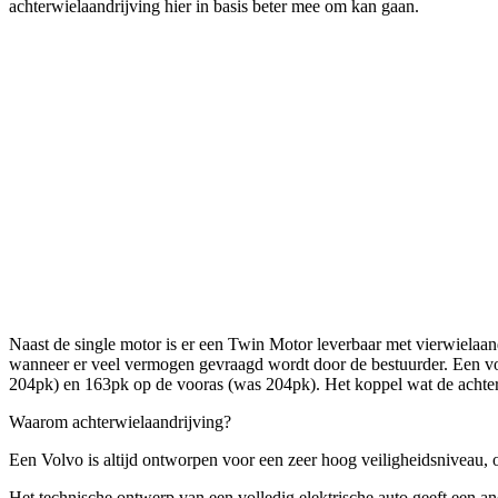
achterwielaandrijving hier in basis beter mee om kan gaan.
Naast de single motor is er een Twin Motor leverbaar met vierwielaandr
wanneer er veel vermogen gevraagd wordt door de bestuurder. Een voor
204pk) en 163pk op de vooras (was 204pk). Het koppel wat de acht
Waarom achterwielaandrijving?
Een Volvo is altijd ontworpen voor een zeer hoog veiligheidsniveau, 
Het technische ontwerp van een volledig elektrische auto geeft een a