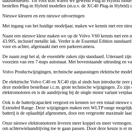
laadsnelheden. Tot voor kort waren we gewend Plug-in Hybrid modelle
bestellen Plug-in Hybrid modellen (m.u.v. de XC40 Plug-in Hybrid) op
Nieuwe kleuren en een nieuwe uitvoeringen
Met ingang van het huidige modeljaar, maken we kennis met een nie
Naast een nieuwe kleur maken we op de
Volvo V60
kennis met een n
43.995, inclusief metallic lak. Verder is de Essential Edition stan
voor en achter, afgemaakt met een parkeercamera.
De naam zegt het al, de essentiële zaken zijn standaard. Uiteraard zij
voorzien van een 7-traps automaat. Met bovenstaande uitrusting en van
Volvo Productwijzigingen, technische aanpassingen elektrische mode
De elektrische
Volvo C40
en
XC40
zijn al sinds hun introductie zeer
deze modellen bestelbaar i.c.m. grote technische wijzigingen. Zo zij
elektromotoren en is de aandrijving bij de single motor variant verplaa
Ook is de batterijcapaciteit vergroot en kennen we een totaal nieuwe 
Extended Range. Deze wijzigingen maken een WLTP range mogelijk 
batterij is de oplaadtijd afgenomen, door een vergrootte maximale laa
Onze nieuwe elektromotoren leveren meer koppel en meer vermogen.
om achterwielaandrijving toe te gaan passen. Door deze keuze is er 