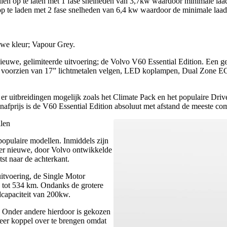
n op te laten met 1 fase snelheden van 3,7kw waardoor minimale laadt
 te laden met 2 fase snelheden van 6,4 kw waardoor de minimale laadti
uwe kleur; Vapour Grey.
ieuwe, gelimiteerde uitvoering; de Volvo V60 Essential Edition. Een g
daard voorzien van 17” lichtmetalen velgen, LED koplampen, Dual Zone 
n er uitbreidingen mogelijk zoals het Climate Pack en het populaire Dri
afprijs is de V60 Essential Edition absoluut met afstand de meeste com
llen
 populaire modellen. Inmiddels zijn
n er nieuwe, door Volvo ontwikkelde
tst naar de achterkant.
uitvoering, de Single Motor
tot 534 km. Ondanks de grotere
dcapaciteit van 200kw.
 Onder andere hierdoor is gekozen
meer koppel over te brengen omdat