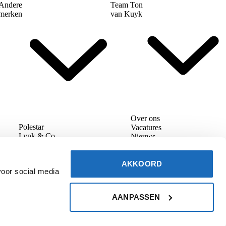
Andere
Team Ton
merken
van Kuyk
Over ons
Polestar
Vacatures
Lynk & Co
Nieuws
Facebook
YouTube
LinkedIn
Instagr
AKKOORD
voor social media
AANPASSEN