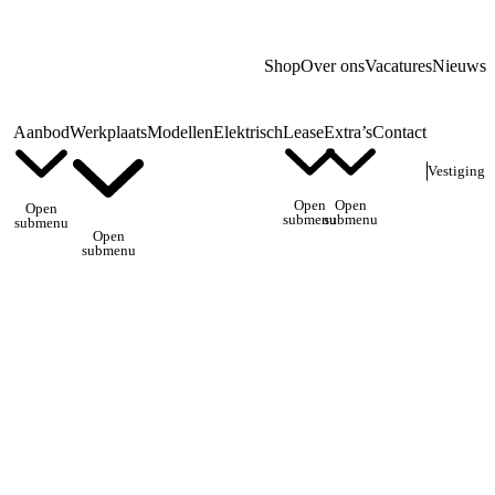
Shop
Over ons
Vacatures
Nieuws
Aanbod
Werkplaats
Modellen
Elektrisch
Lease
Extra’s
Contact
Vestiging
Open
Open
Open
submenu
submenu
submenu
Open
submenu