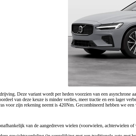
ijving. Deze variant wordt per heden voorzien van een asynchrone aandri
deel van deze keuze is minder verlies, meer tractie en een lager verb
eras voor zijn rekening neemt is 420Nm. Gecombineerd hebben we een
onafhankelijk van de aangedreven wielen (voorwielen, achterwielen of 
ndere gewichtsverdeling (in vergelijking met een traditionele auto met