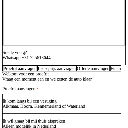
Snelle vraag?
Whatsapp
+31 725613644
Proefrit aanvragen
Leaseprijs aanvragen
Offerte aanvragen
Financier
Welkom voor een proefrit
Vraag een moment aan en we zetten de auto klaar
Proefrit aanvragen
*
Ik kom langs bij een vestiging
Alkmaar, Hoorn, Kennemerland of Waterland
Ik wil graag bij mij thuis afspreken
Alleen mogelijk in Nederland