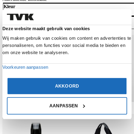
Kleur
Groen, Zwart
Artikelnummer
32251917, 32251919
Deze website maakt gebruik van cookies
Gerelateerde producten
Bekijk product
Bekijk product
Wij maken gebruik van cookies om content en advertenties te
personaliseren, om functies voor social media te bieden en
om onze website te analyseren.
Voorkeuren aanpassen
AKKOORD
AANPASSEN
Pet
Paraplu (groot)
€
20,00
€
47,50
Bekijk product
Bekijk product