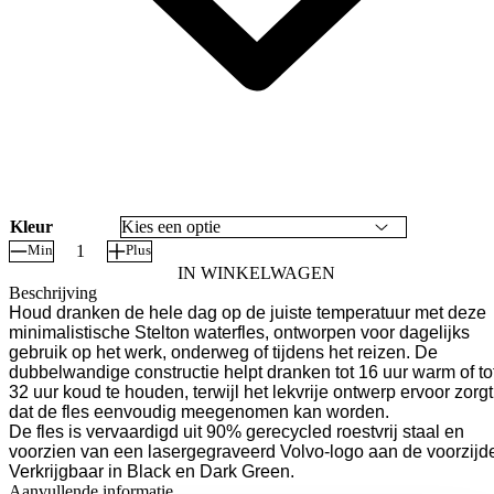
Kleur
Min
Plus
Volvo
IN WINKELWAGEN
Waterfles
Beschrijving
Stelton
Houd dranken de hele dag op de juiste temperatuur met deze
aantal
minimalistische Stelton waterfles, ontworpen voor dagelijks
gebruik op het werk, onderweg of tijdens het reizen. De
dubbelwandige constructie helpt dranken tot 16 uur warm of to
32 uur koud te houden, terwijl het lekvrije ontwerp ervoor zorgt
dat de fles eenvoudig meegenomen kan worden.
De fles is vervaardigd uit 90% gerecycled roestvrij staal en
voorzien van een lasergegraveerd Volvo-logo aan de voorzijd
Verkrijgbaar in Black en Dark Green.
Aanvullende informatie