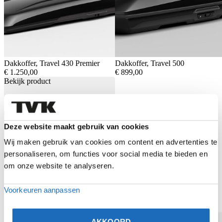
Dakkoffer, Travel 430 Premier
Dakkoffer, Travel 500
€
1.250,00
€
899,00
Bekijk product
Deze website maakt gebruik van cookies
Wij maken gebruik van cookies om content en advertenties te
personaliseren, om functies voor social media te bieden en
om onze website te analyseren.
Dakkoffer, Travel 400
Voorkeuren aanpassen
€
699,00
Gerelateerde producten
Bekijk product
Bekijk product
AKKOORD