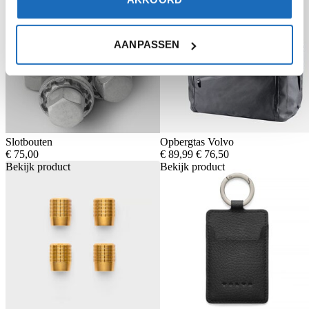
AANPASSEN
Slotbouten
Opbergtas Volvo
Oorspronkelijke
Huidige
€
75,00
€
89,99
€
76,50
prijs
prijs
Bekijk product
Bekijk product
was:
is:
€ 89,99.
€ 76,50.