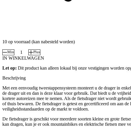
10 op voorraad (kan nabesteld worden)
Min
Plus
Opklapbare
IN WINKELWAGEN
fietsdrager
voor
Let op:
Dit product kan alleen lokaal bij onze vestigingen worden op
trekhaak,
2
Beschrijving
fietsen
–
Met een eenvoudig tweestappensysteem monteert u de drager in enkel
FIX4BIKE®
de drager uit en dan is deze klaar voor gebruik. Dat biedt u de vrijhei
aantal
kortere autoreizen mee te nemen. Als de fietsdrager niet wordt gebrui
of thuis bewaren. De fietsdrager is getest en gecertificeerd om aan de 
veiligheidsstandaarden op de markt te voldoen.
De fietsdrager is geschikt voor meerdere soorten kleine en grote fiets
kan dragen, kun je er ook mountainbikes en elektrische fietsen mee v