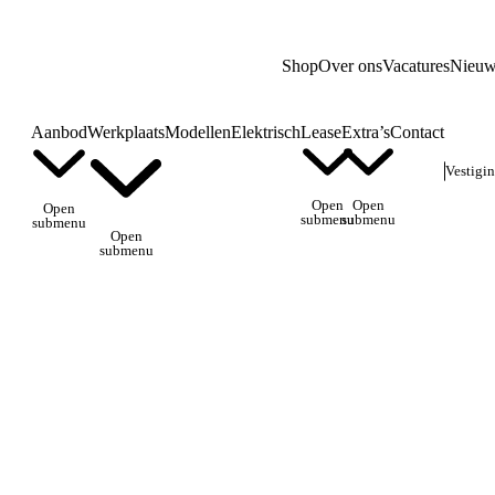
Shop
Over ons
Vacatures
Nieuw
Aanbod
Werkplaats
Modellen
Elektrisch
Lease
Extra’s
Contact
Vestigi
Open
Open
Open
submenu
submenu
submenu
Open
submenu