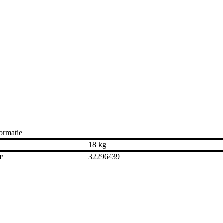
ormatie
18 kg
r
32296439