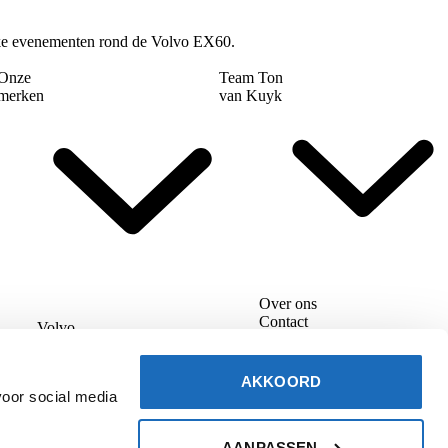
ijke evenementen rond de Volvo EX60.
Onze
Team Ton
merken
van Kuyk
Over ons
Contact
Volvo
Vacatures
Lynk & Co
Nieuws
Polestar
AKKOORD
Facebook
YouTube
LinkedIn
Instagr
voor social media
AANPASSEN