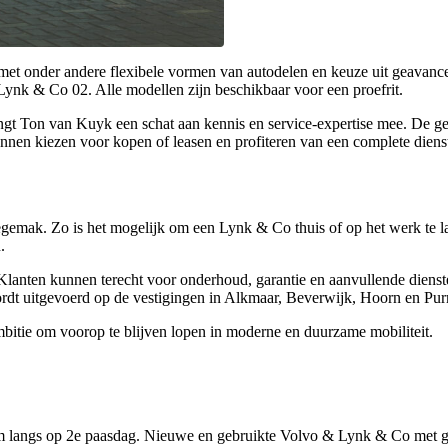
 met onder andere flexibele vormen van autodelen en keuze uit geavan
Lynk & Co 02
. Alle modellen zijn beschikbaar voor een proefrit.
ngt Ton van Kuyk een schat aan kennis en service-expertise mee. De g
nen kiezen voor kopen of leasen en profiteren van een complete diens
mak. Zo is het mogelijk om een Lynk & Co thuis of op het werk te lat
.
anten kunnen terecht voor onderhoud, garantie en aanvullende dienste
rdt uitgevoerd op de vestigingen in Alkmaar, Beverwijk, Hoorn en Pu
itie om voorop te blijven lopen in moderne en duurzame mobiliteit.
Kom langs op 2e paasdag. Nieuwe en gebruikte Volvo & Lynk & Co met g