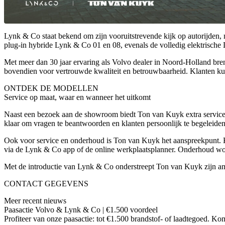
Lynk & Co staat bekend om zijn vooruitstrevende kijk op autorijden,
plug-in hybride
Lynk & Co 01
en
08
, evenals de volledig elektrische
Met meer dan 30 jaar ervaring als Volvo dealer in Noord-Holland bre
bovendien voor vertrouwde kwaliteit en betrouwbaarheid. Klanten kun
ONTDEK DE MODELLEN
Service op maat, waar en wanneer het uitkomt
Naast een bezoek aan de showroom biedt Ton van Kuyk extra servicege
klaar om vragen te beantwoorden en klanten persoonlijk te begeleiden
Ook voor service en onderhoud is Ton van Kuyk het aanspreekpunt. Kl
via de Lynk & Co app of de online werkplaatsplanner. Onderhoud wo
Met de introductie van Lynk & Co onderstreept Ton van Kuyk zijn amb
CONTACT GEGEVENS
Meer recent nieuws
Paasactie Volvo & Lynk & Co | €1.500 voordeel
Profiteer van onze paasactie: tot €1.500 brandstof- of laadtegoed. 