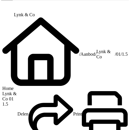
Lynk & Co
Lynk &
/
Aanbod
/
/
01
/
1.5
Co
Home
Lynk &
Co 01
1.5
Delen
Print