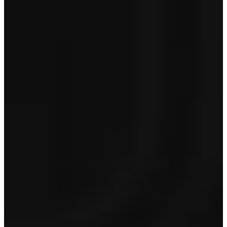
BOVAG
€ 695
Optioneel op occasions van 5 jaar en ouder en/of > 150.000 km
Toon inhoud