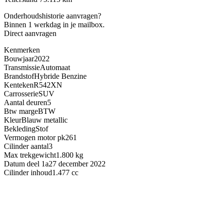
Onderhoudshistorie aanvragen?
Binnen 1 werkdag in je mailbox.
Direct aanvragen
Kenmerken
Bouwjaar
2022
Transmissie
Automaat
Brandstof
Hybride Benzine
Kenteken
R542XN
Carrosserie
SUV
Aantal deuren
5
Btw marge
BTW
Kleur
Blauw metallic
Bekleding
Stof
Vermogen motor pk
261
Cilinder aantal
3
Max trekgewicht
1.800 kg
Datum deel 1a
27 december 2022
Cilinder inhoud
1.477 cc