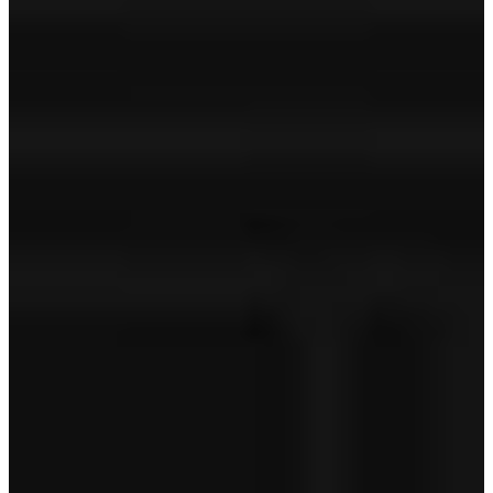
Volvo on Call
‐
Technische controle
APK
Geldige APK
Tenaamstelling