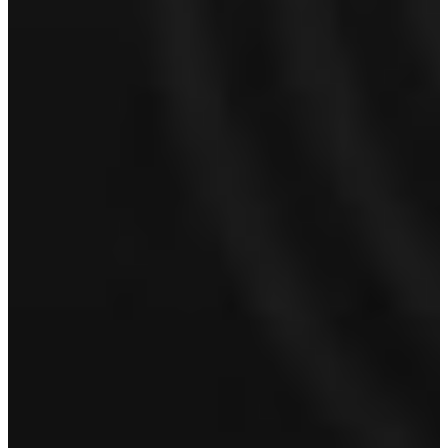
Hoe kunnen we je bereiken?
Naam
*
Voornaam
Achternaam
E-mailadres
*
Telefoonnummer
Proefrit aanvragen