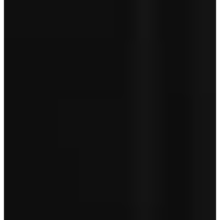
Aanschafprijs
€ 24.950
Servicepakket Basis
+ € 0
Totaal
€ 24.950
Garantie betreft geen pechhulp en is afhankelijk van de leeftijd van
je auto.
Toon minder