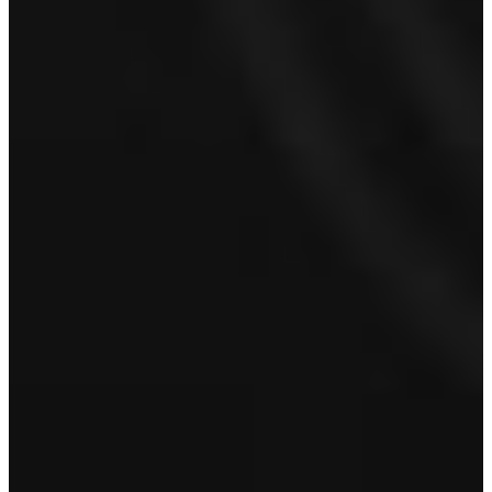
Achternaam
E-mailadres
*
Telefoonnummer
Proefrit aanvragen
Volvo Hoorn
Volvo Ton van Kuyk Hoorn
Kernweg 8
1627 LC Hoorn
Bel 0229 284 000
Onbezorgd op pad met onze servicepaketten
De zekerheden van Ton van Kuyk
Al onze Lynk & Co occasions worden geleverd inclusief onze Basis