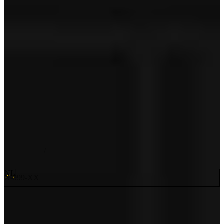
Toon minder
Bereken je inruilwaarde
Je ontvangt dezelfde werkdag een indicatie
Benieuwd naar de waarde van je inruilauto? Vraag snel en
gemakkelijk een indicatie van de waarde op.
Basisgegevens
Details
Kenteken
*
Kilometerstand
*