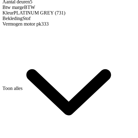
Aantal deuren
5
Btw marge
BTW
Kleur
PLATINUM GREY (731)
Bekleding
Stof
Vermogen motor pk
333
Toon alles