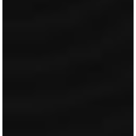
direct in je mailbox.
Bij aanmelding ga je akkoord met ons
privacybeleid
.
Aanmelden
Auto vinden