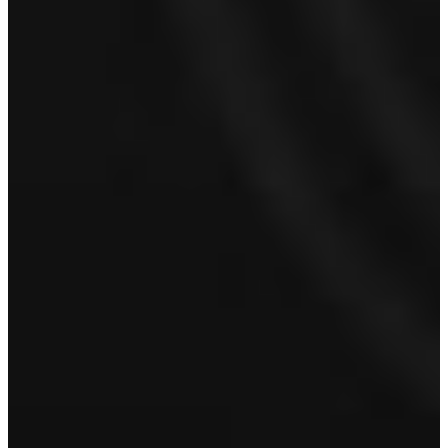
Voornaam
Achternaam
E-mailadres
*
Telefoonnummer
Proefrit aanvragen
Volvo Waterland
Volvo Ton van Kuyk Waterland
Component 102
1446 WP
Purmerend
Bel 0299 313 030