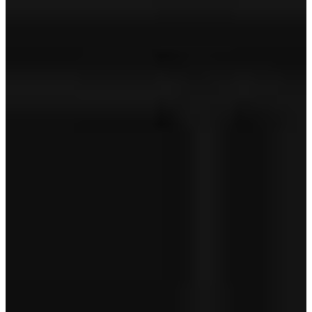
Technische controle
APK
Geldige APK
Tenaamstelling
Aanschafprijs
€ 44.950