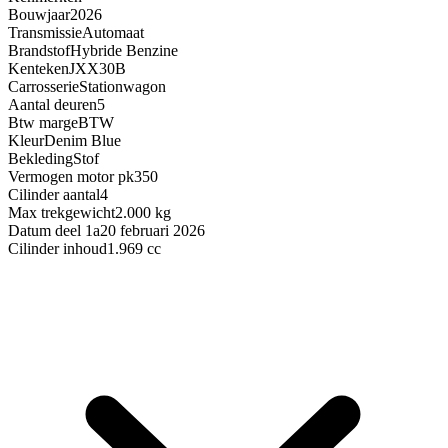
Bouwjaar
2026
Transmissie
Automaat
Brandstof
Hybride Benzine
Kenteken
JXX30B
Carrosserie
Stationwagon
Aantal deuren
5
Btw marge
BTW
Kleur
Denim Blue
Bekleding
Stof
Vermogen motor pk
350
Cilinder aantal
4
Max trekgewicht
2.000 kg
Datum deel 1a
20 februari 2026
Cilinder inhoud
1.969 cc