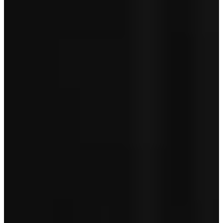
Servicepakket Basis
+ € 0
Totaal
€ 44.950
Garantie betreft geen pechhulp en is afhankelijk van de leeftijd van
je auto.
Toon minder