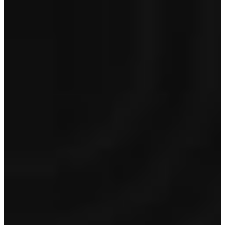
Premium
€ 995
Optioneel op Lynk&Co occasions van 5 jaar en jonger en < 150.000
km
Toon inhoud