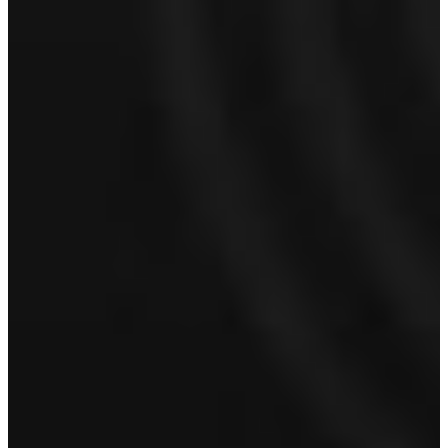
Hoe kunnen we je bereiken?
Naam
*
Voornaam
Achternaam
E-mailadres
*
Telefoonnummer
Proefrit aanvragen