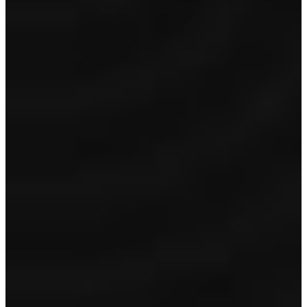
Toon inhoud
Garantie
12 maanden BOVAG garantie
Volle tank/accu