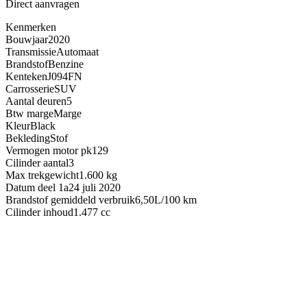
Direct aanvragen
Kenmerken
Bouwjaar
2020
Transmissie
Automaat
Brandstof
Benzine
Kenteken
J094FN
Carrosserie
SUV
Aantal deuren
5
Btw marge
Marge
Kleur
Black
Bekleding
Stof
Vermogen motor pk
129
Cilinder aantal
3
Max trekgewicht
1.600 kg
Datum deel 1a
24 juli 2020
Brandstof gemiddeld verbruik
6,50L/100 km
Cilinder inhoud
1.477 cc