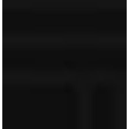
Meest recente software
‐
Volvo Assistance
‐
Volvo on Call
‐
Technische controle
APK
Geldige APK
Tenaamstelling