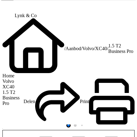
Lynk & Co
1.5 T2
/
Aanbod
/
Volvo
/
XC40
/
Business Pro
Home
Volvo
XC40
1.5 T2
Business
Delen
Print
Pro