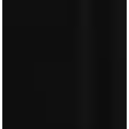
Aanschafprijs
€ 23.950
Servicepakket Basis
+ € 0
Totaal
€ 23.950
Garantie betreft geen pechhulp en is afhankelijk van de leeftijd van
je auto.
Toon minder