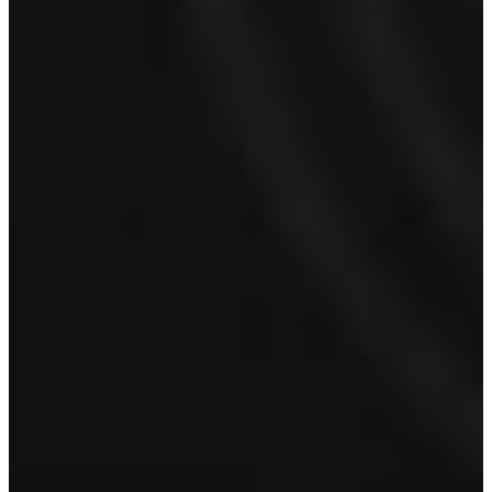
Voornaam
Achternaam
E-mailadres
*
Telefoonnummer
Proefrit aanvragen
Volvo Hoorn
Volvo Ton van Kuyk Hoorn
Kernweg 8
1627 LC Hoorn
Bel 0229 284 000