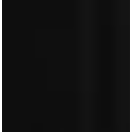
Servicepakket Basis
+ € 0
Totaal
€ 29.950
Garantie betreft geen pechhulp en is afhankelijk van de leeftijd van
je auto.
Toon minder