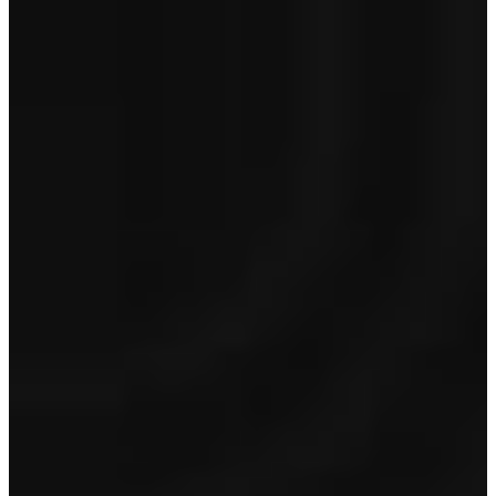
BOVAG
€ 695
Optioneel op occasions van 5 jaar en ouder en/of > 150.000 km
Toon inhoud