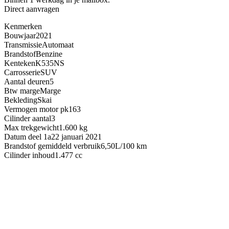
Direct aanvragen
Kenmerken
Bouwjaar
2021
Transmissie
Automaat
Brandstof
Benzine
Kenteken
K535NS
Carrosserie
SUV
Aantal deuren
5
Btw marge
Marge
Bekleding
Skai
Vermogen motor pk
163
Cilinder aantal
3
Max trekgewicht
1.600 kg
Datum deel 1a
22 januari 2021
Brandstof gemiddeld verbruik
6,50L/100 km
Cilinder inhoud
1.477 cc