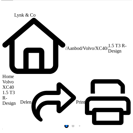
Lynk & Co
1.5 T3 R-
/
Aanbod
/
Volvo
/
XC40
/
Design
Home
Volvo
XC40
1.5 T3
R-
Delen
Print
Design