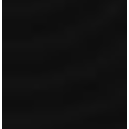
Garantie
12 maanden BOVAG garantie
Volle tank/accu