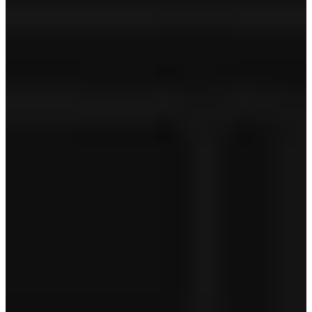
Technische controle
APK
Geldige APK
Tenaamstelling
Aanschafprijs
€ 29.950