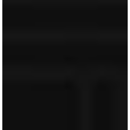
Volvo Assistance
‐
Volvo on Call
‐
Technische controle
APK
Geldige APK
Tenaamstelling