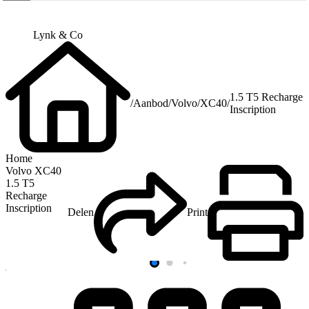
Lynk & Co
1.5 T5 Recharge
/
Aanbod
/
Volvo
/
XC40
/
Inscription
Home
Volvo XC40
1.5 T5
Recharge
Inscription
Delen
Print