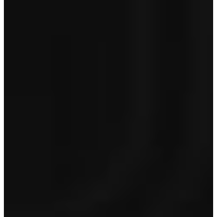
BOVAG
€ 695
Optioneel op occasions van 5 jaar en ouder en/of > 150.000 km
Toon inhoud