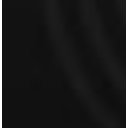
Hoe kunnen we je bereiken?
Naam
*
Voornaam
Achternaam
E-mailadres
*
Telefoonnummer
Proefrit aanvragen