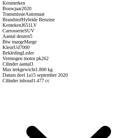
Kenmerken
Bouwjaar
2020
Transmissie
Automaat
Brandstof
Hybride Benzine
Kenteken
J651LV
Carrosserie
SUV
Aantal deuren
5
Btw marge
Marge
Kleur
Ud7000
Bekleding
Leder
Vermogen motor pk
262
Cilinder aantal
3
Max trekgewicht
1.800 kg
Datum deel 1a
15 september 2020
Cilinder inhoud
1.477 cc