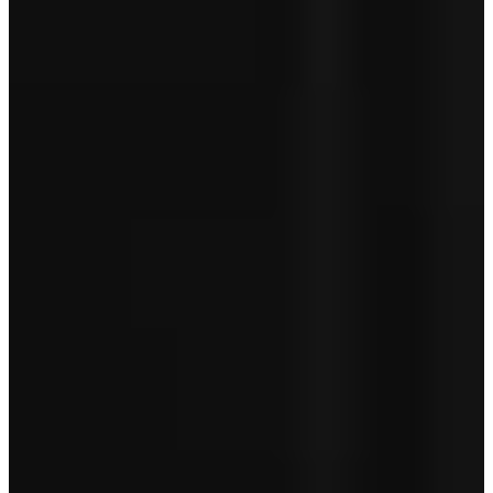
Aanschafprijs
€ 30.950
Servicepakket Basis
+ € 0
Totaal
€ 30.950
Garantie betreft geen pechhulp en is afhankelijk van de leeftijd van
je auto.
Toon minder