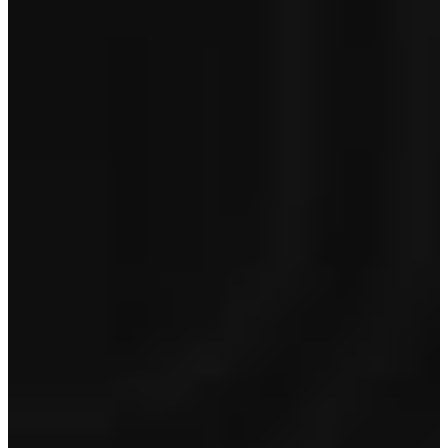
Premium
€ 995
Optioneel op Lynk&Co occasions van 5 jaar en jonger en < 150.000
km
Toon inhoud