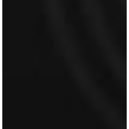
Naam
*
Voornaam
Achternaam
E-mailadres
*
Telefoonnummer
Proefrit aanvragen
Volvo Kennemerland