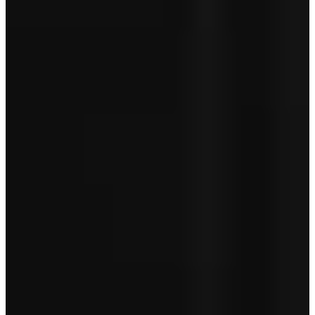
Aanschafprijs
€ 64.950
Servicepakket Basis
+ € 0
Totaal
€ 64.950
Garantie betreft geen pechhulp en is afhankelijk van de leeftijd van
je auto.
Toon minder