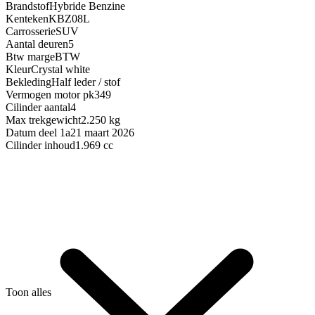
Brandstof
Hybride Benzine
Kenteken
KBZ08L
Carrosserie
SUV
Aantal deuren
5
Btw marge
BTW
Kleur
Crystal white
Bekleding
Half leder / stof
Vermogen motor pk
349
Cilinder aantal
4
Max trekgewicht
2.250 kg
Datum deel 1a
21 maart 2026
Cilinder inhoud
1.969 cc
Toon alles