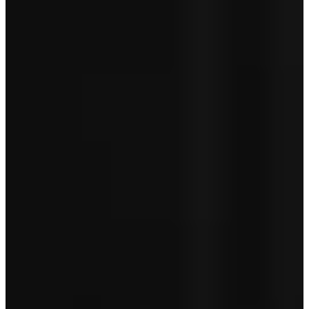
Aanschafprijs
€ 84.950
Servicepakket Basis
+ € 0
Totaal
€ 84.950
Garantie betreft geen pechhulp en is afhankelijk van de leeftijd van
je auto.
Toon minder