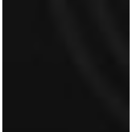
Voornaam
Achternaam
E-mailadres
*
Telefoonnummer
Proefrit aanvragen
Volvo Alkmaar
Volvo Ton van Kuyk Alkmaar
Robbenkoog 6
1822 BB Alkmaar
Bel 072 561 3644