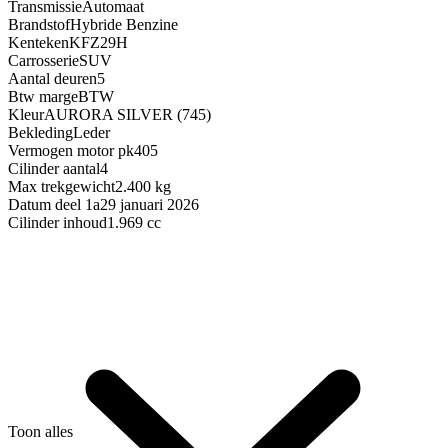
Transmissie
Automaat
Brandstof
Hybride Benzine
Kenteken
KFZ29H
Carrosserie
SUV
Aantal deuren
5
Btw marge
BTW
Kleur
AURORA SILVER (745)
Bekleding
Leder
Vermogen motor pk
405
Cilinder aantal
4
Max trekgewicht
2.400 kg
Datum deel 1a
29 januari 2026
Cilinder inhoud
1.969 cc
Toon alles