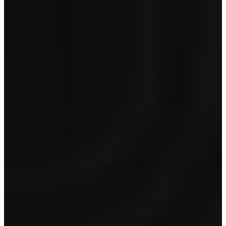
Premium
€ 995
Optioneel op Lynk&Co occasions van 5 jaar en jonger en < 150.000
km
Toon inhoud