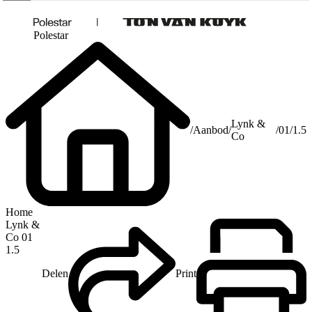
Polestar
Lynk &
/
Aanbod
/
/
01
/
1.5
Co
Home
Lynk &
Co 01
1.5
Delen
Print