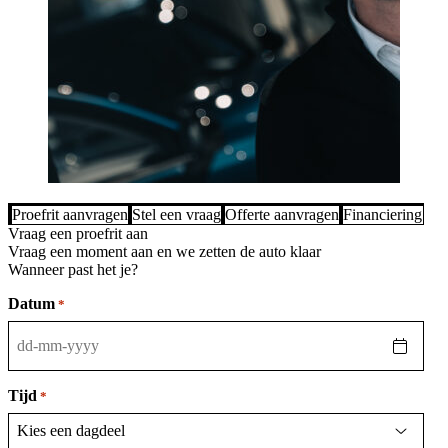
Proefrit aanvragen
Stel een vraag
Offerte aanvragen
Financiering be
Vraag een proefrit aan
Vraag een moment aan en we zetten de auto klaar
Wanneer past het je?
Datum
*
DD
dash
MM
Tijd
*
dash
JJJJ