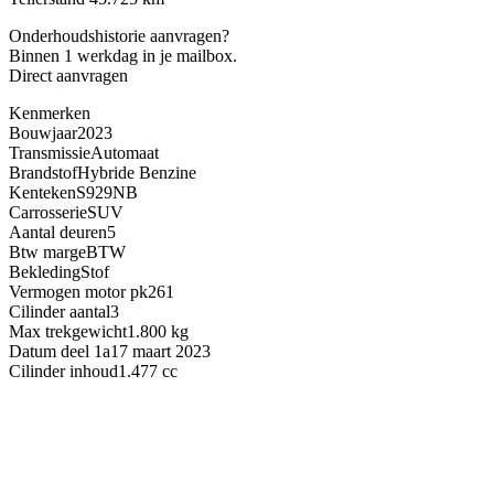
Onderhoudshistorie aanvragen?
Binnen 1 werkdag in je mailbox.
Direct aanvragen
Kenmerken
Bouwjaar
2023
Transmissie
Automaat
Brandstof
Hybride Benzine
Kenteken
S929NB
Carrosserie
SUV
Aantal deuren
5
Btw marge
BTW
Bekleding
Stof
Vermogen motor pk
261
Cilinder aantal
3
Max trekgewicht
1.800 kg
Datum deel 1a
17 maart 2023
Cilinder inhoud
1.477 cc