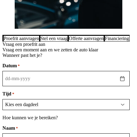
Proefrit aanvragen
Stel een vraag
Offerte aanvragen
Financiering be
Vraag een proefrit aan
Vraag een moment aan en we zetten de auto klaar
Wanneer past het je?
Datum
*
DD
dash
MM
Tijd
*
dash
JJJJ
Hoe kunnen we je bereiken?
Naam
*