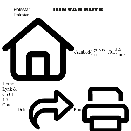
Polestar
Lynk &
1.5
/
Aanbod
/
/
01
/
Co
Core
Home
Lynk &
Co 01
1.5
Core
Delen
Print