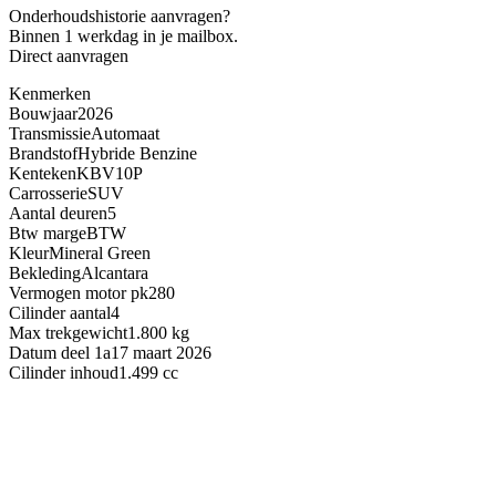
Onderhoudshistorie aanvragen?
Binnen 1 werkdag in je mailbox.
Direct aanvragen
Kenmerken
Bouwjaar
2026
Transmissie
Automaat
Brandstof
Hybride Benzine
Kenteken
KBV10P
Carrosserie
SUV
Aantal deuren
5
Btw marge
BTW
Kleur
Mineral Green
Bekleding
Alcantara
Vermogen motor pk
280
Cilinder aantal
4
Max trekgewicht
1.800 kg
Datum deel 1a
17 maart 2026
Cilinder inhoud
1.499 cc