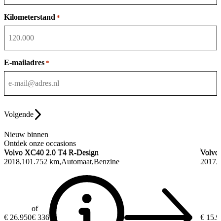
Kilometerstand
*
E-mailadres
*
Volgende
Nieuw binnen
Ontdek onze occasions
Volvo XC40
2.0 T4 R-Design
Volvo
Volvo XC40
2.0 T4 R-Design
Volvo
2018
101.752 km
Automaat
Benzine
2017
of
€ 26.950
€ 336
€ 15.