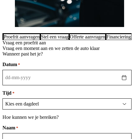
Proefrit aanvragen
Stel een vraag
Offerte aanvragen
Financiering be
Vraag een proefrit aan
Vraag een moment aan en we zetten de auto klaar
Wanneer past het je?
Datum
*
DD
dash
MM
Tijd
*
dash
JJJJ
Hoe kunnen we je bereiken?
Naam
*