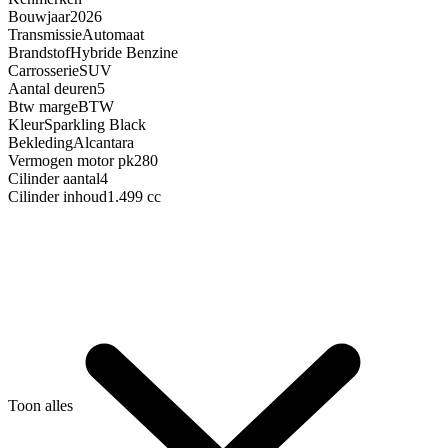
Bouwjaar
2026
Transmissie
Automaat
Brandstof
Hybride Benzine
Carrosserie
SUV
Aantal deuren
5
Btw marge
BTW
Kleur
Sparkling Black
Bekleding
Alcantara
Vermogen motor pk
280
Cilinder aantal
4
Cilinder inhoud
1.499 cc
Toon alles