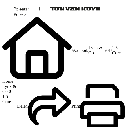
Polestar
Lynk &
1.5
/
Aanbod
/
/
01
/
Co
Core
Home
Lynk &
Co 01
1.5
Core
Delen
Print