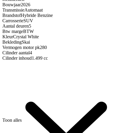
Bouwjaar
2026
Transmissie
Automaat
Brandstof
Hybride Benzine
Carrosserie
SUV
Aantal deuren
5
Btw marge
BTW
Kleur
Crystal White
Bekleding
Skai
Vermogen motor pk
280
Cilinder aantal
4
Cilinder inhoud
1.499 cc
Toon alles