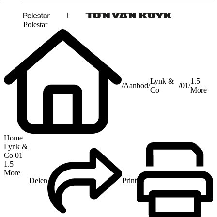
Polestar
Lynk &
1.5
/
Aanbod
/
/
01
/
Co
More
Home
Lynk &
Co 01
1.5
More
Delen
Print