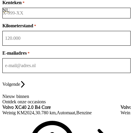
Kenteken
*
Kilometerstand
*
E-mailadres
*
Volgende
Nieuw binnen
Ontdek onze occasions
Volvo XC40
2.0 B4 Core
Volvo
Volvo XC40
2.0 B4 Core
Volvo
Weinig KM
2024
30.780 km
Automaat
Benzine
Weini