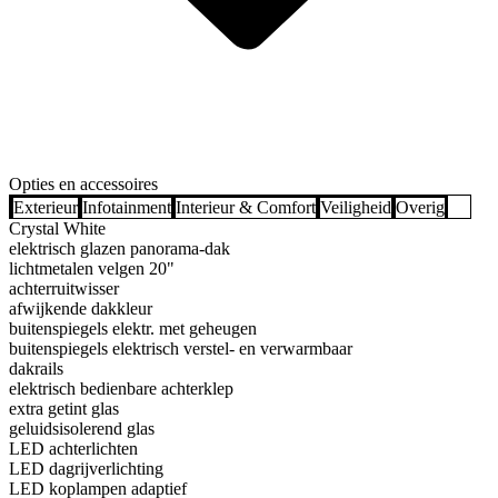
Opties en accessoires
Exterieur
Infotainment
Interieur & Comfort
Veiligheid
Overig
Crystal White
elektrisch glazen panorama-dak
lichtmetalen velgen 20"
achterruitwisser
afwijkende dakkleur
buitenspiegels elektr. met geheugen
buitenspiegels elektrisch verstel- en verwarmbaar
dakrails
elektrisch bedienbare achterklep
extra getint glas
geluidsisolerend glas
LED achterlichten
LED dagrijverlichting
LED koplampen adaptief