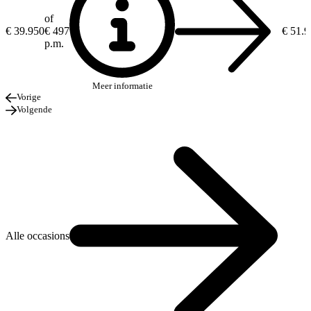
of
€ 39.950
€ 497
€ 51.
p.m.
Meer informatie
Vorige
Volgende
Alle occasions