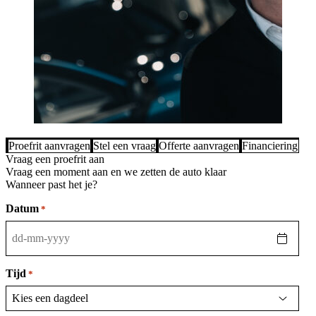
Proefrit aanvragen
Stel een vraag
Offerte aanvragen
Financiering be
Vraag een proefrit aan
Vraag een moment aan en we zetten de auto klaar
Wanneer past het je?
Datum
*
DD
dash
MM
Tijd
*
dash
JJJJ