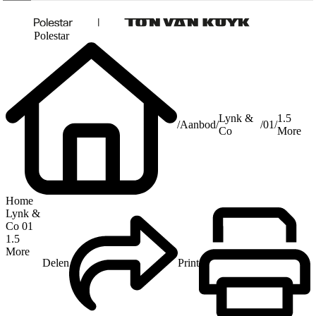
Polestar
Lynk &
1.5
/
Aanbod
/
/
01
/
Co
More
Home
Lynk &
Co 01
1.5
More
Delen
Print