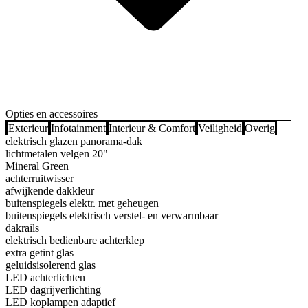
Opties en accessoires
Exterieur
Infotainment
Interieur & Comfort
Veiligheid
Overig
elektrisch glazen panorama-dak
lichtmetalen velgen 20"
Mineral Green
achterruitwisser
afwijkende dakkleur
buitenspiegels elektr. met geheugen
buitenspiegels elektrisch verstel- en verwarmbaar
dakrails
elektrisch bedienbare achterklep
extra getint glas
geluidsisolerend glas
LED achterlichten
LED dagrijverlichting
LED koplampen adaptief