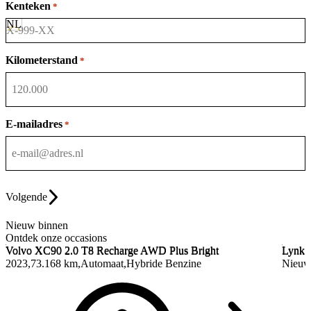
Kenteken
*
Kilometerstand
*
E-mailadres
*
Volgende
Nieuw binnen
Ontdek onze occasions
Volvo XC90
2.0 T8 Recharge AWD Plus Bright
Lynk 
Volvo XC90
2.0 T8 Recharge AWD Plus Bright
Lynk 
2023
73.168 km
Automaat
Hybride Benzine
Nieu