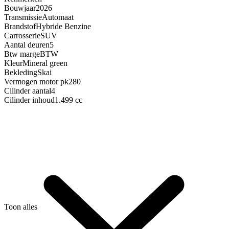
Bouwjaar
2026
Transmissie
Automaat
Brandstof
Hybride Benzine
Carrosserie
SUV
Aantal deuren
5
Btw marge
BTW
Kleur
Mineral green
Bekleding
Skai
Vermogen motor pk
280
Cilinder aantal
4
Cilinder inhoud
1.499 cc
Toon alles