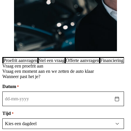
Proefrit aanvragen
Stel een vraag
Offerte aanvragen
Financiering be
Vraag een proefrit aan
Vraag een moment aan en we zetten de auto klaar
Wanneer past het je?
Datum
*
DD
dash
MM
Tijd
*
dash
JJJJ