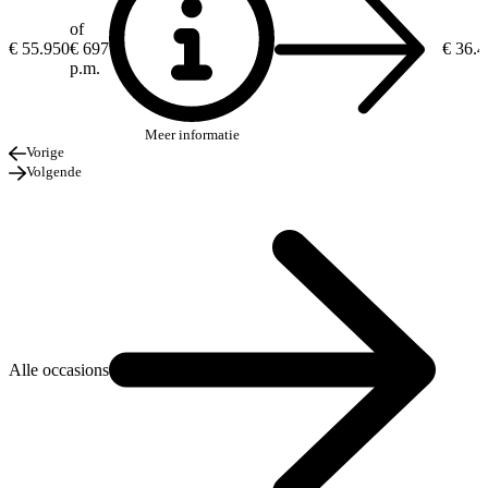
of
€ 55.950
€ 697
€ 36.
p.m.
Meer informatie
Vorige
Volgende
Alle occasions