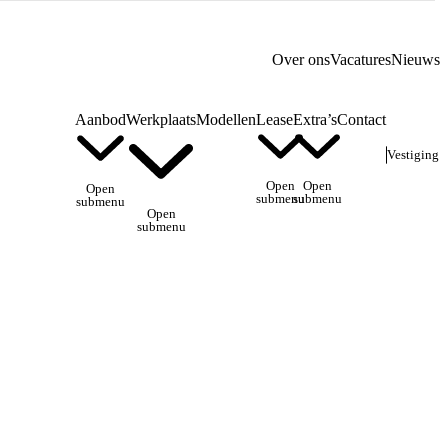
Over ons
Vacatures
Nieuws
Aanbod
Werkplaats
Modellen
Lease
Extra’s
Contact
Vestiging
Open
Open
Open
submenu
submenu
submenu
Open
submenu