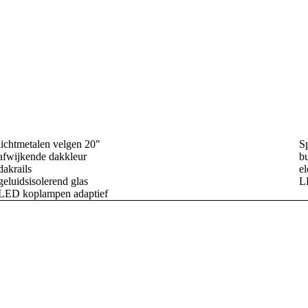
lichtmetalen velgen 20"
S
afwijkende dakkleur
bu
dakrails
el
geluidsisolerend glas
L
LED koplampen adaptief