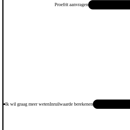
Proefrit aanvragen
Ik wil graag meer weten
Inruilwaarde berekenen