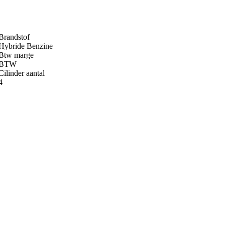
Brandstof
Hybride Benzine
Btw marge
BTW
Cilinder aantal
4