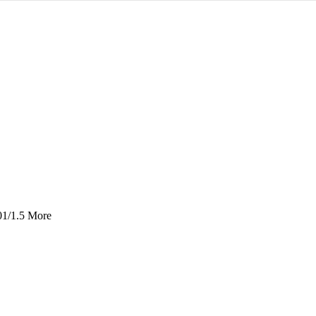
01
/
1.5 More