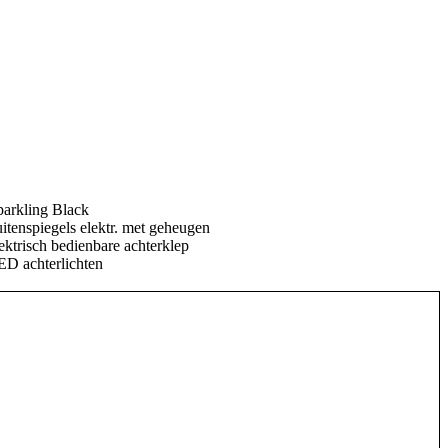
parkling Black
itenspiegels elektr. met geheugen
ektrisch bedienbare achterklep
ED achterlichten