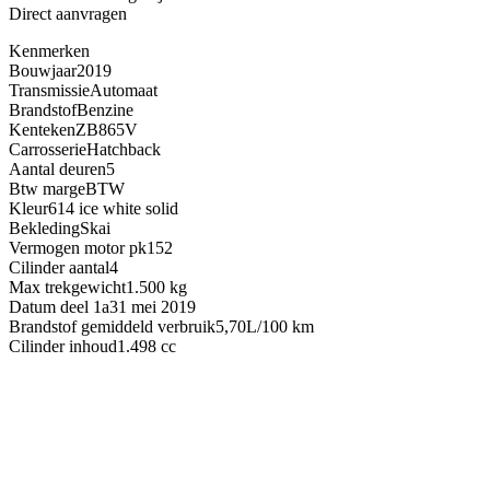
Direct aanvragen
Kenmerken
Bouwjaar
2019
Transmissie
Automaat
Brandstof
Benzine
Kenteken
ZB865V
Carrosserie
Hatchback
Aantal deuren
5
Btw marge
BTW
Kleur
614 ice white solid
Bekleding
Skai
Vermogen motor pk
152
Cilinder aantal
4
Max trekgewicht
1.500 kg
Datum deel 1a
31 mei 2019
Brandstof gemiddeld verbruik
5,70L/100 km
Cilinder inhoud
1.498 cc