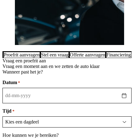
Proefrit aanvragen
Stel een vraag
Offerte aanvragen
Financiering be
Vraag een proefrit aan
Vraag een moment aan en we zetten de auto klaar
Wanneer past het je?
Datum
*
DD
dash
MM
Tijd
*
dash
JJJJ
Hoe kunnen we je bereiken?