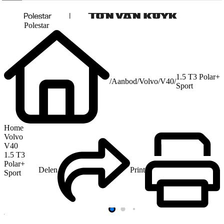
Polestar
1.5 T3 Polar+
/
Aanbod
/
Volvo
/
V40
/
Sport
Home
Volvo
V40
1.5 T3
Polar+
Delen
Print
Sport