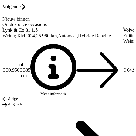
Volgende
Nieuw binnen
Ontdek onze occasions
Lynk & Co 01
1.5
Volvo
Lynk & Co 01
1.5
Volvo
Editio
Weinig KM
2024
25.980 km
Automaat
Hybride Benzine
Editio
Weini
of
€ 30.950
€ 385
€ 64.
p.m.
Meer informatie
Vorige
Volgende