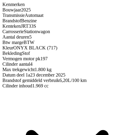
Kenmerken
Bouwjaar
2025
Transmissie
Automaat
Brandstof
Benzine
Kenteken
JRT33S
Carrosserie
Stationwagon
Aantal deuren
5
Btw marge
BTW
Kleur
ONYX BLACK (717)
Bekleding
Stof
Vermogen motor pk
197
Cilinder aantal
4
Max trekgewicht
1.800 kg
Datum deel 1a
23 december 2025
Brandstof gemiddeld verbruik
6,20L/100 km
Cilinder inhoud
1.969 cc