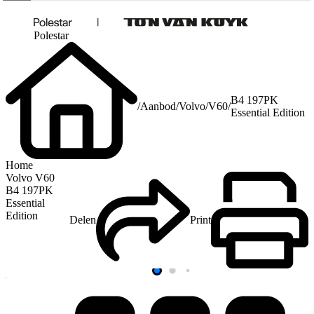
Polestar
B4 197PK
/
Aanbod
/
Volvo
/
V60
/
Essential Edition
Home
Volvo V60
B4 197PK
Essential
Edition
Delen
Print