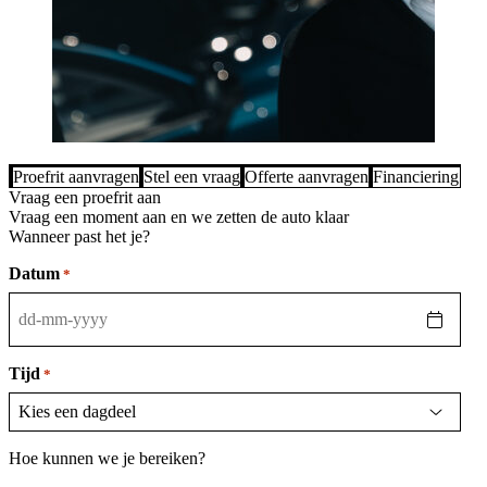
Proefrit aanvragen
Stel een vraag
Offerte aanvragen
Financiering be
Vraag een proefrit aan
Vraag een moment aan en we zetten de auto klaar
Wanneer past het je?
Datum
*
DD
dash
MM
Tijd
*
dash
JJJJ
Hoe kunnen we je bereiken?