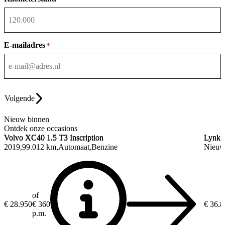
E-mailadres
*
Volgende
Nieuw binnen
Ontdek onze occasions
Volvo XC40
1.5 T3 Inscription
Lynk 
Volvo XC40
1.5 T3 Inscription
Lynk 
2019
99.012 km
Automaat
Benzine
Nieu
of
€ 28.950
€ 360
€ 36.
p.m.