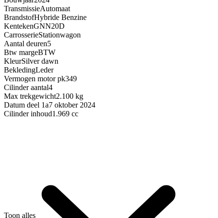
Transmissie
Automaat
Brandstof
Hybride Benzine
Kenteken
GNN20D
Carrosserie
Stationwagon
Aantal deuren
5
Btw marge
BTW
Kleur
Silver dawn
Bekleding
Leder
Vermogen motor pk
349
Cilinder aantal
4
Max trekgewicht
2.100 kg
Datum deel 1a
7 oktober 2024
Cilinder inhoud
1.969 cc
Toon alles