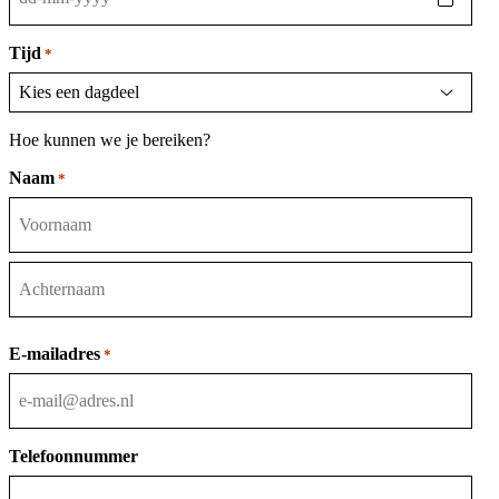
DD
dash
MM
Tijd
*
dash
JJJJ
Hoe kunnen we je bereiken?
Naam
*
Voornaam
Achternaam
E-mailadres
*
Telefoonnummer