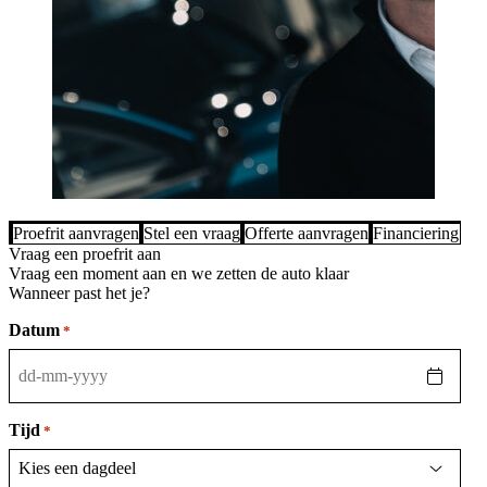
Proefrit aanvragen
Stel een vraag
Offerte aanvragen
Financiering be
Vraag een proefrit aan
Vraag een moment aan en we zetten de auto klaar
Wanneer past het je?
Datum
*
DD
dash
MM
Tijd
*
dash
JJJJ