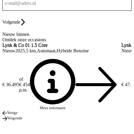
Volgende
Nieuw binnen
Ontdek onze occasions
Lynk & Co 01
1.5 Core
Lynk 
Lynk & Co 01
1.5 Core
Lynk 
Nieuw
2025
5 km
Automaat
Hybride Benzine
Nieu
of
€ 36.495
€ 454
€ 47.
p.m.
Meer informatie
Vorige
Volgende