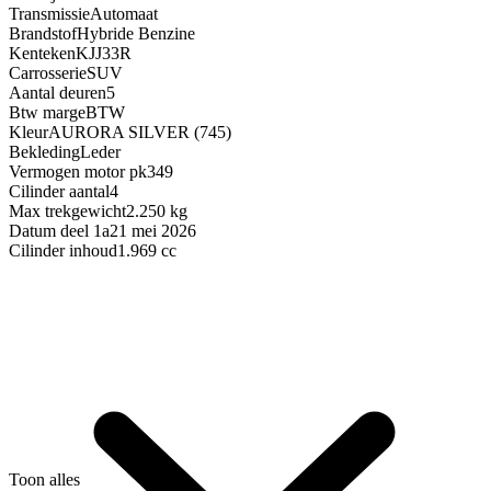
Transmissie
Automaat
Brandstof
Hybride Benzine
Kenteken
KJJ33R
Carrosserie
SUV
Aantal deuren
5
Btw marge
BTW
Kleur
AURORA SILVER (745)
Bekleding
Leder
Vermogen motor pk
349
Cilinder aantal
4
Max trekgewicht
2.250 kg
Datum deel 1a
21 mei 2026
Cilinder inhoud
1.969 cc
Toon alles