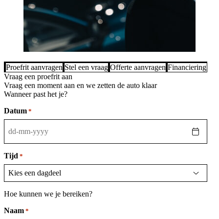
Proefrit aanvragen
Stel een vraag
Offerte aanvragen
Financiering be
Vraag een proefrit aan
Vraag een moment aan en we zetten de auto klaar
Wanneer past het je?
Datum
*
DD
dash
MM
Tijd
*
dash
JJJJ
Hoe kunnen we je bereiken?
Naam
*