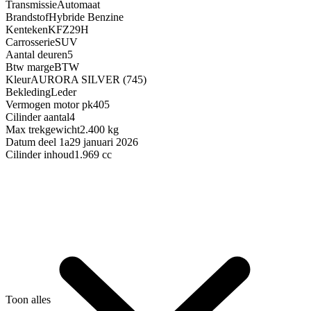
Transmissie
Automaat
Brandstof
Hybride Benzine
Kenteken
KFZ29H
Carrosserie
SUV
Aantal deuren
5
Btw marge
BTW
Kleur
AURORA SILVER (745)
Bekleding
Leder
Vermogen motor pk
405
Cilinder aantal
4
Max trekgewicht
2.400 kg
Datum deel 1a
29 januari 2026
Cilinder inhoud
1.969 cc
Toon alles