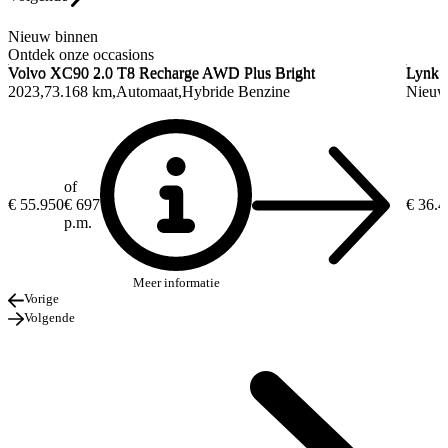
Nieuw binnen
Ontdek onze occasions
Volvo XC90
2.0 T8 Recharge AWD Plus Bright
Lynk 
Volvo XC90
2.0 T8 Recharge AWD Plus Bright
Lynk 
2023
73.168 km
Automaat
Hybride Benzine
Nieu
of
€ 55.950
€ 697
€ 36.
p.m.
Meer informatie
Vorige
Volgende