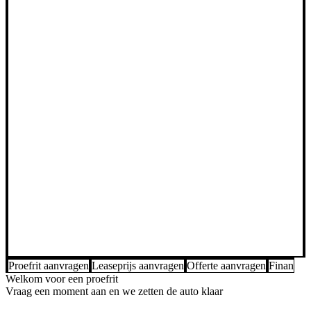
Proefrit aanvragen
Leaseprijs aanvragen
Offerte aanvragen
Financier
Welkom voor een proefrit
Vraag een moment aan en we zetten de auto klaar