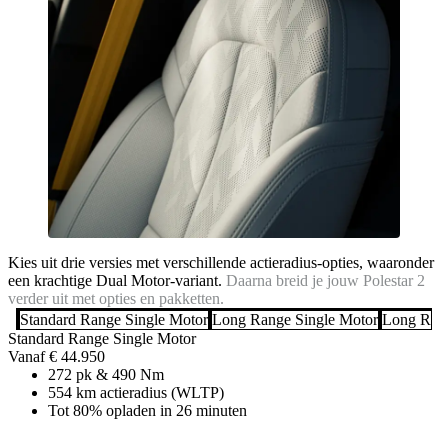
Kies uit drie versies met verschillende actieradius-opties, waaronder
een krachtige Dual Motor-variant.
Daarna breid je jouw Polestar 2
verder uit met opties en pakketten.
Standard Range Single Motor
Long Range Single Motor
Long Ran
Standard Range Single Motor
Vanaf € 44.950
272 pk & 490 Nm
554 km actieradius (WLTP)
Tot 80% opladen in 26 minuten