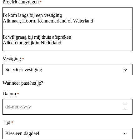
Proefrit aanvragen
*
Ik kom langs bij een vestiging
Alkmaar, Hoorn, Kennemerland of Waterland
Ik wil graag bij mij thuis afspreken
Alleen mogelijk in Nederland
Vestiging
*
Wanneer past het je?
Datum
*
DD
dash
MM
Tijd
*
dash
JJJJ