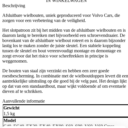
IN WINKELWAGEN
aantal
Beschrijving
Afsluitbare wielbouten, uniek geproduceerd voor Volvo Cars, die
zorgen voor een verbetering van de veiligheid.
Het slotpatroon zit bij het midden van de afsluitbare wielbouten en is
daarom lastig te bereiken met bijvoorbeeld een schroevendraaier. De
bovenkant van de afsluitbare wielbout roteert en is daarom bijzonder
lastig los te maken zonder de juiste sleutel. Een stabiele koppeling
tussen de sleutel en bout vereenvoudigt montage en demontage en
zorgt ervoor dat het risico voor scheeftrekken in principe is
weggenomen.
De bouten van staal zijn verzinkt en hebben een zeer goede
roestbescherming. In combinatie met de wielboutdoppen levert dit ee
aantrekkelijke uitstraling op die goed bij de velg past. Het design lijkt
op dat van een standaardbout, maar wijkt voldoende af om eventuele
dieven af te schrikken.
Aanvullende informatie
Gewicht
1,5 kg
Model
C40
,
EC40
,
EX30
,
EX40
,
EX90
,
S60
,
S90
,
V60
,
V60 Cross