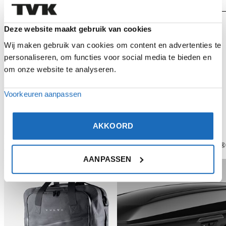
Country
,
V90
,
XC40
,
XC60
,
XC90
Gerelateerde producten
Bekijk product
Bekijk product
Deze website maakt gebruik van cookies
Wij maken gebruik van cookies om content en advertenties te
personaliseren, om functies voor social media te bieden en
om onze website te analyseren.
Voorkeuren aanpassen
AKKOORD
Opklapbare fietsdrager voor
Brilhouder Charcoal
trekhaak, 2 fietsen – FIX4BIKE®
€
39,95
€
749,99
AANPASSEN
Bekijk product
Bekijk product