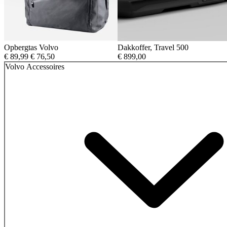
Opbergtas Volvo
Dakkoffer, Travel 500
Oorspronkelijke
Huidige
€
89,99
€
76,50
€
899,00
prijs
prijs
Volvo Accessoires
was:
is:
€ 89,99.
€ 76,50.