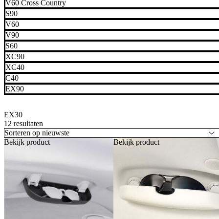
V60 Cross Country
S90
V60
V90
S60
XC90
XC40
C40
EX90
EX30
12 resultaten
Bekijk product
Bekijk product