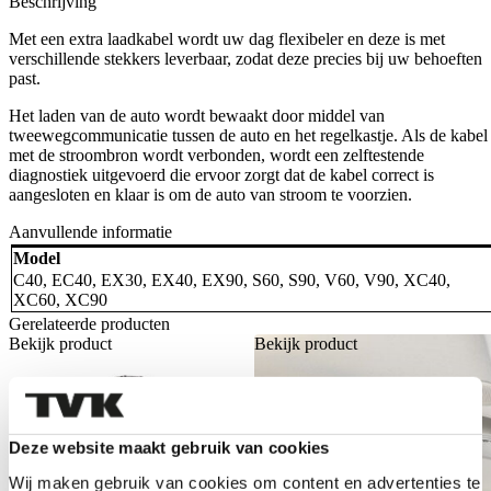
Beschrijving
IEC
60309
Met een extra laadkabel wordt uw dag flexibeler en deze is met
3P-
verschillende stekkers leverbaar, zodat deze precies bij uw behoeften
16A
past.
3
fase,
Het laden van de auto wordt bewaakt door middel van
rode
tweewegcommunicatie tussen de auto en het regelkastje. Als de kabel
stekker
met de stroombron wordt verbonden, wordt een zelftestende
aantal
diagnostiek uitgevoerd die ervoor zorgt dat de kabel correct is
aangesloten en klaar is om de auto van stroom te voorzien.
Aanvullende informatie
Model
C40
,
EC40
,
EX30
,
EX40
,
EX90
,
S60
,
S90
,
V60
,
V90
,
XC40
,
XC60
,
XC90
Gerelateerde producten
Bekijk product
Bekijk product
Deze website maakt gebruik van cookies
Wij maken gebruik van cookies om content en advertenties te