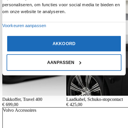
personaliseren, om functies voor social media te bieden en
om onze website te analyseren.
Brilhouder
Voorkeuren aanpassen
Opbergtas voor laadkabel (beige)
€
39,95
€
37,50
Bekijk product
Bekijk product
AKKOORD
AANPASSEN
Dakkoffer, Travel 400
Laadkabel, Schuko-stopcontact
€
699,00
€
425,00
Volvo Accessoires