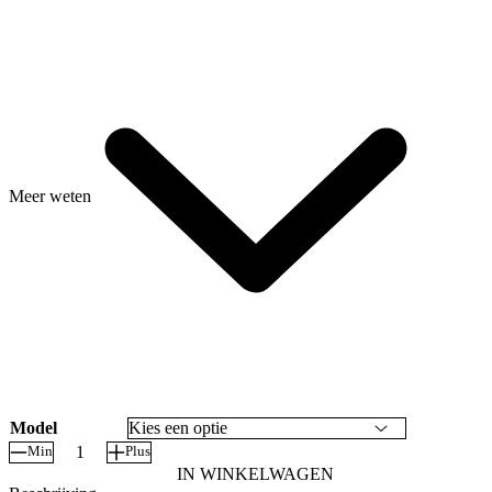
Meer weten
Model
Min
Plus
Laadkabel
IN WINKELWAGEN
krachtstroom,