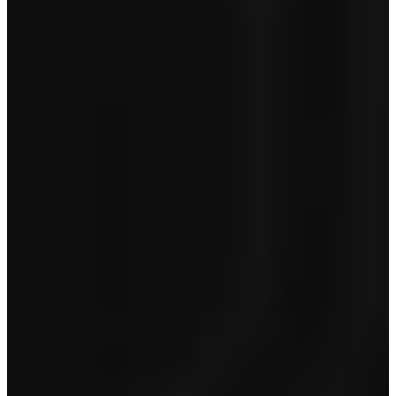
Toon minder
BOVAG
€ 695
Optioneel op occasions van 5 jaar en ouder en/of > 150.000 km