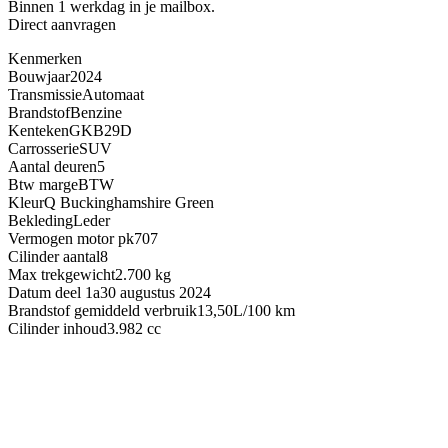
Binnen 1 werkdag in je mailbox.
Direct aanvragen
Kenmerken
Bouwjaar
2024
Transmissie
Automaat
Brandstof
Benzine
Kenteken
GKB29D
Carrosserie
SUV
Aantal deuren
5
Btw marge
BTW
Kleur
Q Buckinghamshire Green
Bekleding
Leder
Vermogen motor pk
707
Cilinder aantal
8
Max trekgewicht
2.700 kg
Datum deel 1a
30 augustus 2024
Brandstof gemiddeld verbruik
13,50L/100 km
Cilinder inhoud
3.982 cc