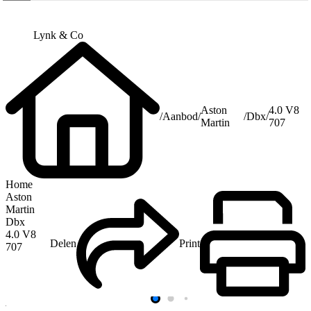
Lynk & Co
Aston
4.0 V8
/
Aanbod
/
/
Dbx
/
Martin
707
Home
Aston
Martin
Dbx
4.0 V8
Delen
Print
707