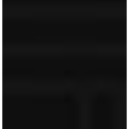
Reconditionering in- en exterieur
‐
Meest recente software
‐
Volvo Assistance
‐
Volvo on Call
‐
Technische controle
APK
Geldige APK