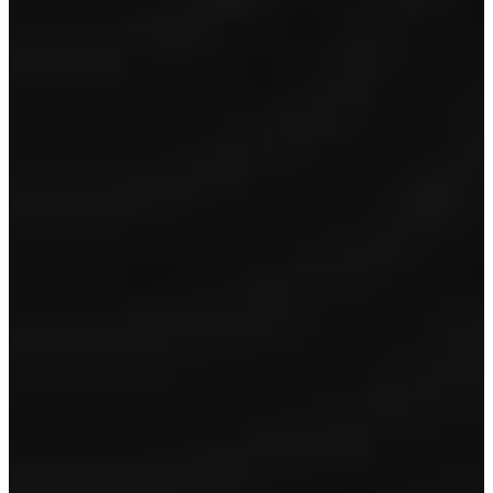
Toon inhoud
Garantie
12 maanden BOVAG garantie
Volle tank/accu