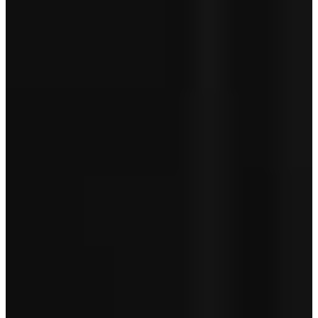
Tenaamstelling
Aanschafprijs
€ 289.950
Servicepakket Basis
+ € 0
Totaal
€ 289.950
Garantie betreft geen pechhulp en is afhankelijk van de leeftijd van
je auto.