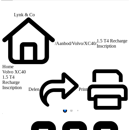
Lynk & Co
1.5 T4 Recharge
/
Aanbod
/
Volvo
/
XC40
/
Inscription
Home
Volvo XC40
1.5 T4
Recharge
Inscription
Delen
Print