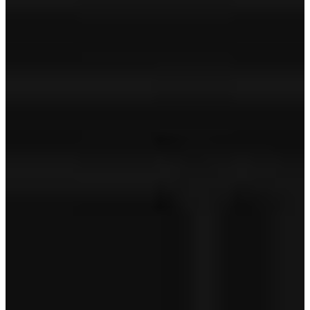
Volvo on Call
‐
Technische controle
APK
Geldige APK
Tenaamstelling