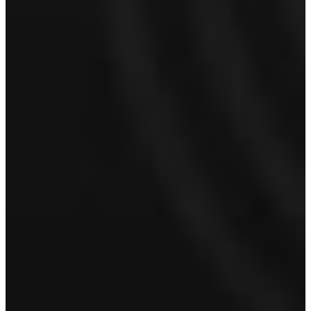
Hoe kunnen we je bereiken?
Naam
*
Voornaam
Achternaam
E-mailadres
*
Telefoonnummer
Proefrit aanvragen