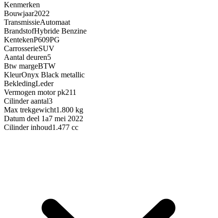
Kenmerken
Bouwjaar
2022
Transmissie
Automaat
Brandstof
Hybride Benzine
Kenteken
P609PG
Carrosserie
SUV
Aantal deuren
5
Btw marge
BTW
Kleur
Onyx Black metallic
Bekleding
Leder
Vermogen motor pk
211
Cilinder aantal
3
Max trekgewicht
1.800 kg
Datum deel 1a
7 mei 2022
Cilinder inhoud
1.477 cc