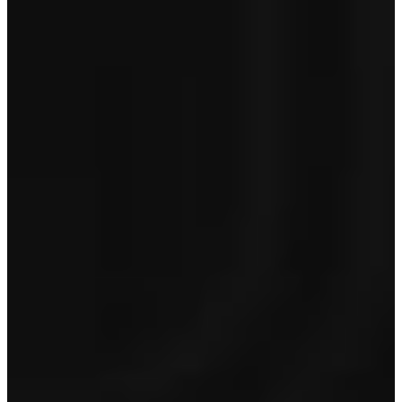
Premium
€ 995
Optioneel op Lynk&Co occasions van 5 jaar en jonger en < 150.000
km
Toon inhoud