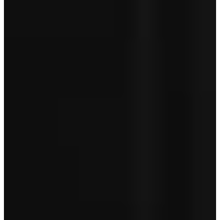
Aanschafprijs
€ 33.950
Servicepakket Basis
+ € 0
Totaal
€ 33.950
Garantie betreft geen pechhulp en is afhankelijk van de leeftijd van
je auto.
Toon minder