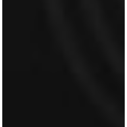
Naam
*
Voornaam
Achternaam
E-mailadres
*
Telefoonnummer
Proefrit aanvragen
Volvo Hoorn
Volvo Ton van Kuyk Hoorn
Kernweg 8
1627 LC Hoorn