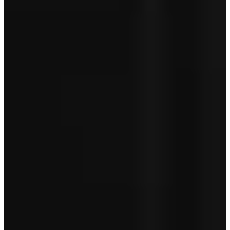
Aanschafprijs
€ 78.950
Servicepakket Basis
+ € 0
Totaal
€ 78.950
Garantie betreft geen pechhulp en is afhankelijk van de leeftijd van
je auto.
Toon minder