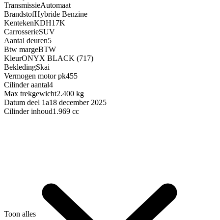
Transmissie
Automaat
Brandstof
Hybride Benzine
Kenteken
KDH17K
Carrosserie
SUV
Aantal deuren
5
Btw marge
BTW
Kleur
ONYX BLACK (717)
Bekleding
Skai
Vermogen motor pk
455
Cilinder aantal
4
Max trekgewicht
2.400 kg
Datum deel 1a
18 december 2025
Cilinder inhoud
1.969 cc
Toon alles