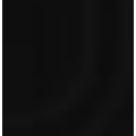
Premium
€ 995
Optioneel op Lynk&Co occasions van 5 jaar en jonger en < 150.000
km
Toon inhoud