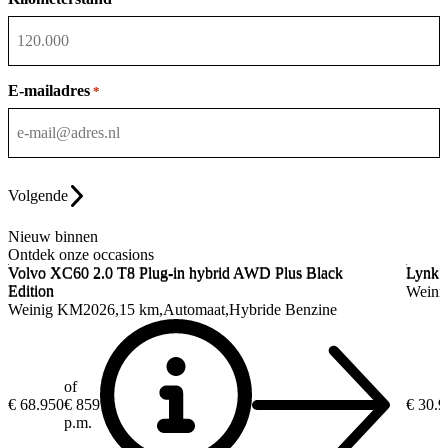
E-mailadres
*
Volgende
Nieuw binnen
Ontdek onze occasions
Volvo XC60
2.0 T8 Plug-in hybrid AWD Plus Black
Lynk 
Volvo XC60
2.0 T8 Plug-in hybrid AWD Plus Black
Lynk 
Edition
Edition
Weini
Weinig KM
2026
15 km
Automaat
Hybride Benzine
of
€ 68.950
€ 859
€ 30.
p.m.