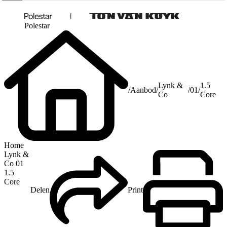
Polestar
Lynk &
1.5
/
Aanbod
/
/
01
/
Co
Core
Home
Lynk &
Co 01
1.5
Core
Delen
Print