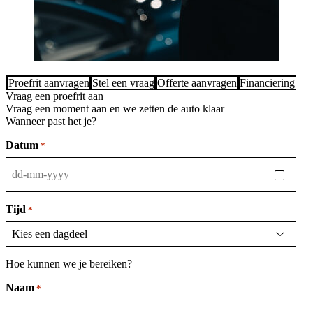
Proefrit aanvragen
Stel een vraag
Offerte aanvragen
Financiering be
Vraag een proefrit aan
Vraag een moment aan en we zetten de auto klaar
Wanneer past het je?
Datum
*
DD
dash
MM
Tijd
*
dash
JJJJ
Hoe kunnen we je bereiken?
Naam
*