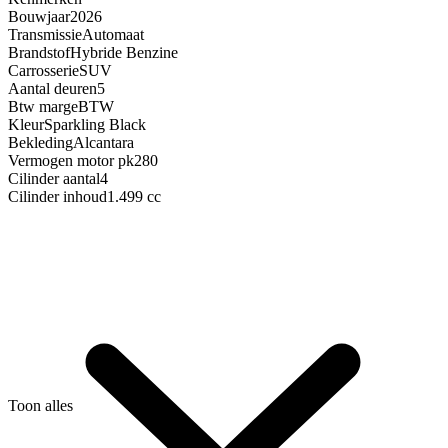
Bouwjaar
2026
Transmissie
Automaat
Brandstof
Hybride Benzine
Carrosserie
SUV
Aantal deuren
5
Btw marge
BTW
Kleur
Sparkling Black
Bekleding
Alcantara
Vermogen motor pk
280
Cilinder aantal
4
Cilinder inhoud
1.499 cc
Toon alles